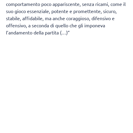
comportamento poco appariscente, senza ricami, come il
suo gioco essenziale, potente e promettente, sicuro,
stabile, affidabile, ma anche coraggioso, difensivo e
offensivo, a seconda di quello che gli imponeva
l’andamento della partita (…)”
Se non fosse che un giornalista sportivo eccellente come
Bonan mi avesse preparato l’incipit per Mattia
Boninfante, avrei forse lavorato qualche decina di minuti
in più. Invece eccolo lì il nostro Maldini, il nostro astro
della pallavolo e il nostro (prego inserire ogni aggettivo
ascoltato o letto in questi anni per catalogarne la
pressione a cui il più grande terzino veniva sottoposto un
giorno sì e uno no, e a cui Boninfante è stato sottoposto
nelle ultime stagioni).
Ci sono molte cose a cui penso mentre un misto di invidia
e di strizza mi prendono quando cerco di costruire il
paragone tra questi due personaggi che il frasifattismo (e