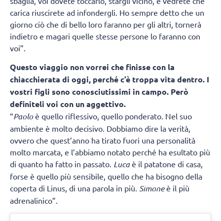
sbaglia, voi dovete toccarlo, stargli vicino, e vedrete che
carica riuscirete ad infondergli. Ho sempre detto che un
giorno ciò che di bello loro faranno per gli altri, tornerà
indietro e magari quelle stesse persone lo faranno con
voi”.
Questo viaggio non vorrei che finisse con la
chiacchierata di oggi, perché c’è troppa vita dentro. I
vostri figli sono conosciutissimi in campo. Però
definiteli voi con un aggettivo.
“
Paolo
è quello riflessivo, quello ponderato. Nel suo
ambiente è molto decisivo. Dobbiamo dire la verità,
ovvero che quest’anno ha tirato fuori una personalità
molto marcata, e l’abbiamo notato perché ha esultato più
di quanto ha fatto in passato.
Luca
è il patatone di casa,
forse è quello più sensibile, quello che ha bisogno della
coperta di Linus, di una parola in più.
Simone
è il più
adrenalinico”.