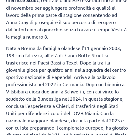
Britte Stuut
di novembre per aggiungere profondità e qualità al
lavoro della prima parte di stagione consentendo ad
Anna Gray di proseguire il suo percorso di recupero
dall’infortunio al ginocchio senza forzare i tempi. Vestirà
la maglia numero 8.
Nata a Brema da famiglia olandese l’11 gennaio 2003,
198 cm d’altezza, all’età di 7 anni Britte Stuut si
trasferisce nei Paesi Bassi a Texel. Dopo la trafila
giovanile gioca per quattro anni nella squadra del centro
sportivo nazionale di Papendal. Arriva alla pallavolo
professionista nel 2022 in Germania. Dopo un biennio a
Vilsbiburg gioca due anni a Schwerin, con cui vince lo
scudetto della Bundesliga nel 2024. In questa stagione,
conclusa l’esperienza a Chieri, si trasferirà negli Stati
Uniti per difendere i colori del LOVB Miami. Con la
nazionale maggiore olandese, di cui fa parte dal 2023 e
con cui sta preparando il campionato europeo, ha giocato
diverse edizioni della VNL ed è arrivata ai quarti di finale