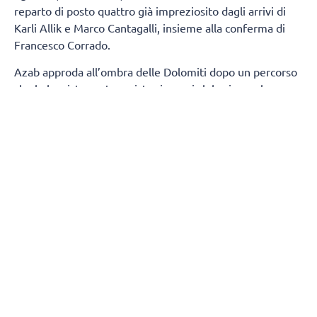
reparto di posto quattro già impreziosito dagli arrivi di
Karli Allik e Marco Cantagalli, insieme alla conferma di
Francesco Corrado.
Azab approda all’ombra delle Dolomiti dopo un percorso
che lo ha visto protagonista sia con i club, sia con la
maglia della propria Nazionale. Tra i pilastri dell’Egitto,
due estati fa ha preso parte ai
Giochi Olimpici
di Parigi,
dove si è confrontato con i migliori interpreti della scena
mondiale.
Cresciuto pallavolisticamente in patria, Azab si è messo
in luce con le maglie di Petrojet e Al Ahly, due tra le
realtà più blasonate del volley egiziano. Quindi, la scelta
di vivere un’esperienza in Qatar, in cui, nella scorsa
stagione, ha difeso i colori dell’Al-Rayyan, continuando il
proprio percorso di crescita in un contesto competitivo.
Sotto le volte della VHV Arena arriva un giocatore
completo, per la soddisfazione del direttore sportivo,