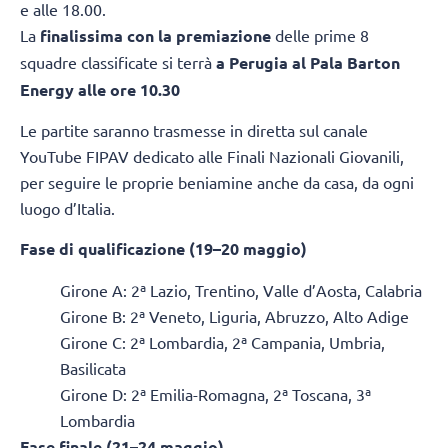
e alle 18.00.
La
finalissima con la premiazione
delle prime 8
squadre classificate si terrà
a Perugia al Pala Barton
Energy alle ore 10.30
Le partite saranno trasmesse in diretta sul canale
YouTube FIPAV dedicato alle Finali Nazionali Giovanili,
per seguire le proprie beniamine anche da casa, da ogni
luogo d’Italia.
Fase di qualificazione (19–20 maggio)
Girone A: 2ª Lazio, Trentino, Valle d’Aosta, Calabria
Girone B: 2ª Veneto, Liguria, Abruzzo, Alto Adige
Girone C: 2ª Lombardia, 2ª Campania, Umbria,
Basilicata
Girone D: 2ª Emilia-Romagna, 2ª Toscana, 3ª
Lombardia
Fase finale (21–24 maggio)