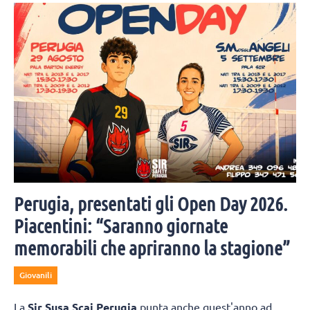
 l'arrivo di Lorenzo Pasquali e SImone
dal vivo ed essere protagonisti d
10 agosto.
Perugia, presentati gli Open Day 2026.
Piacentini: “Saranno giornate
memorabili che apriranno la stagione”
Giovanili
La
Sir Susa Scai Perugia
punta anche quest'anno ad