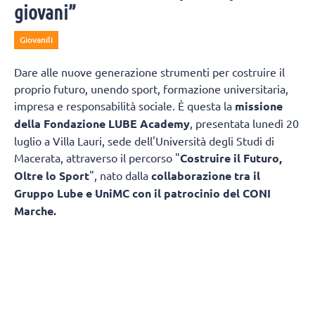
giovani”
Giovanili
Dare alle nuove generazione strumenti per costruire il
proprio futuro, unendo sport, formazione universitaria,
impresa e responsabilità sociale. È questa la
missione
della Fondazione LUBE Academy
, presentata lunedì 20
luglio a Villa Lauri, sede dell'Università degli Studi di
Macerata, attraverso il percorso "
Costruire il Futuro,
Oltre lo Sport
", nato dalla
collaborazione tra il
Gruppo Lube e UniMC con il patrocinio del CONI
Marche.
L'obiettivo è trasformare il patrimonio di
esperienza maturato in oltre trentacinque anni di attività
sportiva in un modello capace di accompagnare
i giovani non soltanto nella pratica agonistica, ma anche
nello studio, nella crescita personale e nell'ingresso