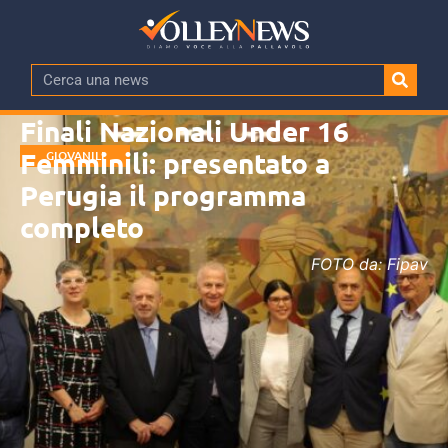
Finali Nazionali Under 16
Femminili: presentato a
GIOVANILI
Perugia il programma
completo
FOTO da: Fipav