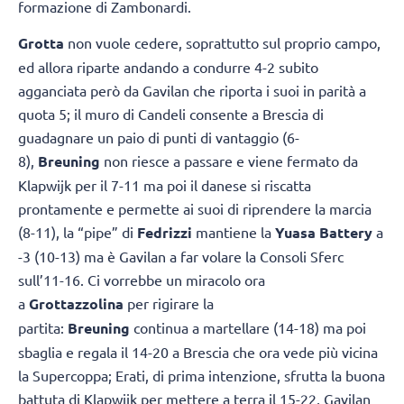
formazione di Zambonardi.
Grotta
non vuole cedere, soprattutto sul proprio campo,
ed allora riparte andando a condurre 4-2 subito
agganciata però da Gavilan che riporta i suoi in parità a
quota 5; il muro di Candeli consente a Brescia di
guadagnare un paio di punti di vantaggio (6-
8),
Breuning
non riesce a passare e viene fermato da
Klapwijk per il 7-11 ma poi il danese si riscatta
prontamente e permette ai suoi di riprendere la marcia
(8-11), la “pipe” di
Fedrizzi
mantiene la
Yuasa Battery
a
-3 (10-13) ma è Gavilan a far volare la Consoli Sferc
sull’11-16. Ci vorrebbe un miracolo ora
a
Grottazzolina
per rigirare la
partita:
Breuning
continua a martellare (14-18) ma poi
sbaglia e regala il 14-20 a Brescia che ora vede più vicina
la Supercoppa; Erati, di prima intenzione, sfrutta la buona
battuta di Klapwijk per mettere a terra il 15-22, Gavilan