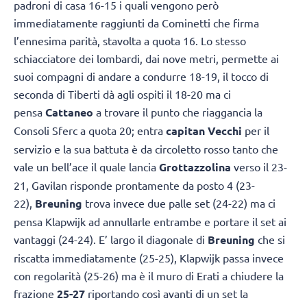
padroni di casa 16-15 i quali vengono però
immediatamente raggiunti da Cominetti che firma
l’ennesima parità, stavolta a quota 16. Lo stesso
schiacciatore dei lombardi, dai nove metri, permette ai
suoi compagni di andare a condurre 18-19, il tocco di
seconda di Tiberti dà agli ospiti il 18-20 ma ci
pensa
Cattaneo
a trovare il punto che riaggancia la
Consoli Sferc a quota 20; entra
capitan Vecchi
per il
servizio e la sua battuta è da circoletto rosso tanto che
vale un bell’ace il quale lancia
Grottazzolina
verso il 23-
21, Gavilan risponde prontamente da posto 4 (23-
22),
Breuning
trova invece due palle set (24-22) ma ci
pensa Klapwijk ad annullarle entrambe e portare il set ai
vantaggi (24-24). E’ largo il diagonale di
Breuning
che si
riscatta immediatamente (25-25), Klapwijk passa invece
con regolarità (25-26) ma è il muro di Erati a chiudere la
frazione
25-27
riportando così avanti di un set la