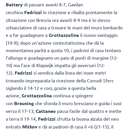
Battery
di passare avanti 8-7, Gavilan
cecchina
Fedrizzi
in ricezione e ribalta prontamente la
situazione con Brescia ora avanti 8-9 ma è lo stesso
schiacciatore di casa a trovare le mani del muro lombardo
e a far guadagnare a
Grottazzolina
il nuovo vantaggio
(10-9); dopo un’azione contestatissima che dà la
momentanea parità a quota 10, i padroni di casa tentano
l’allungo e guadagnano un paio di punti di margine (12-
10) ma l’ace di Klapwijk impatta gli avversari (12-
12).
Fedrizzi
si vendica dalla linea dei nove metri
trovando impreparata la ricezione della Consoli Sferc
siglando il 14-12 e così, grazie a questa bella
azione,
Grottazzolina
continua a spingere
con
Breuning
che sfonda il muro bresciano e guida i suoi
verso il 17-13;
Cattaneo
passa facile dal quattro e mette
a terra il 19-14,
Fedrizzi
sfrutta la buona alzata del neo
entrato
Mitkov
e dà ai padroni di casa il +6 (21-15), il