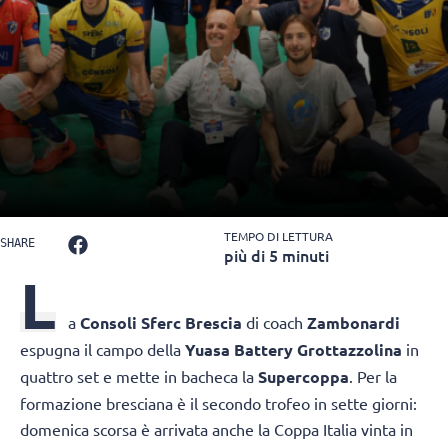
TEMPO DI LETTURA
SHARE
più di 5 minuti
L
a
Consoli Sferc Brescia
di coach
Zambonardi
espugna il campo della
Yuasa Battery Grottazzolina
in
quattro set e mette in bacheca la
Supercoppa
. Per la
formazione bresciana è il secondo trofeo in sette giorni:
domenica scorsa è arrivata anche la Coppa Italia vinta in