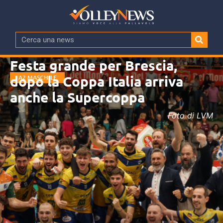
Festa grande per Brescia,
dopo la Coppa Italia arriva
A2 MASCHILE
anche la Supercoppa
Foto di LVM