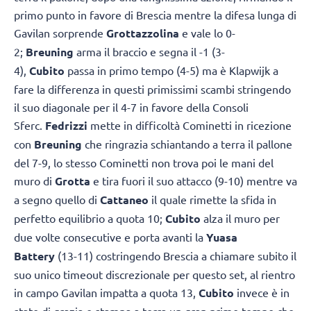
primo punto in favore di Brescia mentre la difesa lunga di
Gavilan sorprende
Grottazzolina
e vale lo 0-
2;
Breuning
arma il braccio e segna il -1 (3-
4),
Cubito
passa in primo tempo (4-5) ma è Klapwijk a
fare la differenza in questi primissimi scambi stringendo
il suo diagonale per il 4-7 in favore della Consoli
Sferc.
Fedrizzi
mette in difficoltà Cominetti in ricezione
con
Breuning
che ringrazia schiantando a terra il pallone
del 7-9, lo stesso Cominetti non trova poi le mani del
muro di
Grotta
e tira fuori il suo attacco (9-10) mentre va
a segno quello di
Cattaneo
il quale rimette la sfida in
perfetto equilibrio a quota 10;
Cubito
alza il muro per
due volte consecutive e porta avanti la
Yuasa
Battery
(13-11) costringendo Brescia a chiamare subito il
suo unico timeout discrezionale per questo set, al rientro
in campo Gavilan impatta a quota 13,
Cubito
invece è in