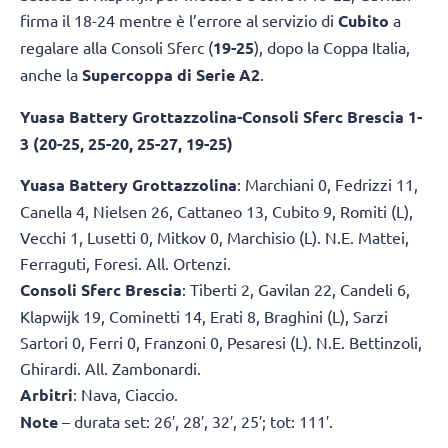
firma il 18-24 mentre è l’errore al servizio di
Cubito
a
regalare alla Consoli Sferc (
19-25
), dopo la Coppa Italia,
anche la
Supercoppa di Serie A2
.
Yuasa Battery Grottazzolina-Consoli Sferc Brescia 1-
3 (20-25, 25-20, 25-27, 19-25)
Yuasa Battery Grottazzolina
: Marchiani 0, Fedrizzi 11,
Canella 4, Nielsen 26, Cattaneo 13, Cubito 9, Romiti (L),
Vecchi 1, Lusetti 0, Mitkov 0, Marchisio (L). N.E. Mattei,
Ferraguti, Foresi. All. Ortenzi.
Consoli Sferc Brescia
: Tiberti 2, Gavilan 22, Candeli 6,
Klapwijk 19, Cominetti 14, Erati 8, Braghini (L), Sarzi
Sartori 0, Ferri 0, Franzoni 0, Pesaresi (L). N.E. Bettinzoli,
Ghirardi. All. Zambonardi.
Arbitri
: Nava, Ciaccio.
Note
– durata set: 26′, 28′, 32′, 25′; tot: 111′.