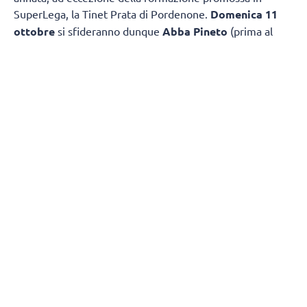
SuperLega, la Tinet Prata di Pordenone.
Domenica 11
ottobre
si sfideranno dunque
Abba Pineto
(prima al
termine della scorsa Regular Season e vincitrice della
Del
Monte Coppa Italia A2
) e
Consoli Sferc
Brescia,
seconda in stagione regolare nello scorso
campionato.
Confermata una delle novità della scorsa annata, ovvero
la disputa della
Del Monte Coppa Italia A2
non più a
fine stagione, bensì al termine del girone di andata,
qualificando le prime 8 squadre in classifica al giro di boa
e tornando alla formula con Quarti di Finale, Semifinali e
Finale in gara secca.
Retrocedono le ultime due formazioni in graduatoria al
termine della Regular Season, mentre come per lo scorso
anno saranno 8 le squadre a partecipare ai
Play Off
Serie A2
, al termine della stagione regolare. Quarti di
Finale, Semifinali e Finale al meglio delle tre partite. In