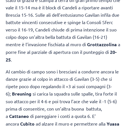
stato di grazia e stampa a terra un gran primo tempo che
vale il 15-14 ma è il block di Candeli a riportare avanti
Brescia 15-16. Sulle ali dell’entusiasmo Gavilan infila due
battute vincenti consecutive e spinge la Consoli Sferc
verso il 16-19, Candeli chiude di prima intenzione il suo
colpo dopo un’altra bella battuta di Gavilan (16-21)
mentre è l’invasione fischiata al muro di
Grottazzolina
a
porre fine al parziale di apertura con il punteggio di
20-
25
.
Al cambio di campo sono i bresciani a condurre ancora le
danze grazie al colpo in attacco di Gavilan (3-5) che si
ripete poco dopo regalando il +3 ai suoi compagni (3-
6);
Breuning
si carica la squadra sulle spalle, tira forte il
suo attacco per il 4-6 e poi trova l’ace che vale il -1 (5-6)
prima di consentire, con un’altra buona battuta,
a
Cattaneo
di pareggiare i conti a quota 6. E’
ancora
Cubito
ad alzare il muro e permettere alla
Yuasa