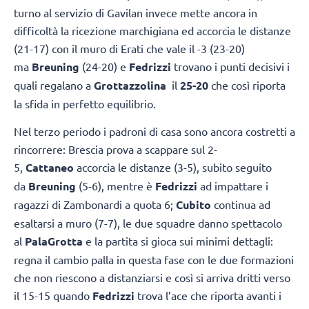
turno al servizio di Gavilan invece mette ancora in
difficoltà la ricezione marchigiana ed accorcia le distanze
(21-17) con il muro di Erati che vale il -3 (23-20)
ma
Breuning
(24-20) e
Fedrizzi
trovano i punti decisivi i
quali regalano a
Grottazzolina
il
25-20
che così riporta
la sfida in perfetto equilibrio.
Nel terzo periodo i padroni di casa sono ancora costretti a
rincorrere: Brescia prova a scappare sul 2-
5,
Cattaneo
accorcia le distanze (3-5), subito seguito
da
Breuning
(5-6), mentre è
Fedrizzi
ad impattare i
ragazzi di Zambonardi a quota 6;
Cubito
continua ad
esaltarsi a muro (7-7), le due squadre danno spettacolo
al
PalaGrotta
e la partita si gioca sui minimi dettagli:
regna il cambio palla in questa fase con le due formazioni
che non riescono a distanziarsi e così si arriva dritti verso
il 15-15 quando
Fedrizzi
trova l’ace che riporta avanti i