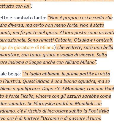
attutto con lui”
.
stetto è cambiato tanto:
“Non è proprio così e credo che
adra diversa, ma certo non meno forte. Non è stato
oauti, ma fa parte del gioco. Al loro posto sono arrivati
ernazionale. Sono rimasti Catania, Otsuka e i centrali.
elga da giocatore di Milano
)
che vedrete, sarà una bella
voratore, con tanta grinta e voglia di vincere. Salta
ocare insieme a Seppe anche con Allianz Milano”
.
nale belga:
“In luglio abbiamo le prime partite in vista
e l’Austria. Quest’ultima è una buona squadra, ma se
lemi a qualificarci. Dopo c’è il Mondiale, con una Pool
o è forte l’Italia, vincere con gli azzurri sarebbe come
e due squadre. Se Plotnyskyi andrà ai Mondiali con
edremo, c’è il rischio di incrociare subito la Pool della
ivo ora è di battere l’Ucraina e di passare il turno