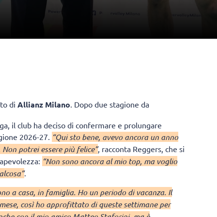
to di
Allianz Milano
. Dopo due stagione da
ega, il club ha deciso di confermare e prolungare
tagione 2026-27.
“Qui sto bene, avevo ancora un anno
 Non potrei essere più felice”
, racconta Reggers, che si
sapevolezza:
“Non sono ancora al mio top, ma voglio
alcosa”
.
o a casa, in famiglia. Ho un periodo di vacanza. Il
un mese, così ho approfittato di queste settimane per
nche con il mio amico Matteo Staforini, ma è