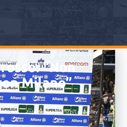
orosso: “Non
 con Milano”
Foto Alessandro Pizzi/Legavolley