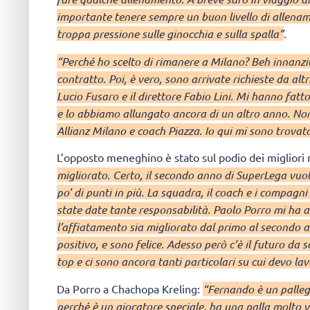
importante tenere sempre un buon livello di allenam
troppa pressione sulle ginocchia e sulla spalla”
.
“Perché ho scelto di rimanere a Milano? Beh innanzi
contratto. Poi, è vero, sono arrivate richieste da alt
Lucio Fusaro e il direttore Fabio Lini. Mi hanno fat
e lo abbiamo allungato ancora di un altro anno. Non 
Allianz Milano e coach Piazza. Io qui mi sono trovato
L’opposto meneghino è stato sul podio dei migliori 
migliorato. Certo, il secondo anno di SuperLega vuol 
po’ di punti in più. La squadra, il coach e i compagni
state date tante responsabilità. Paolo Porro mi ha al
l’affiatamento sia migliorato dal primo al secondo an
positivo, e sono felice. Adesso però c’è il futuro d
top e ci sono ancora tanti particolari su cui devo la
Da Porro a Chachopa Kreling:
“Fernando è un pallegg
perché è un giocatore speciale, ha una palla molto vel