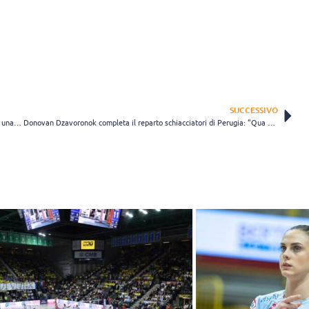
SUCCESSIVO
Leandro Mosca resta a Monza per tornare protagonista: “Mi aspetto una stagione di rivalsa”
Donovan Dzavoronok completa il reparto schiacciatori di Perugia: “Qua si punta sempre a vincere”