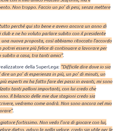
ento. Non troppo. Faccio un po’ di pesi, senza mettere
tutto perché qui sto bene e avevo ancora un anno di
ri club e ne ho voluto parlare subito con il presidente
to una nuova proposta, così abbiamo ritoccato l’accordo
potrei essere più felice di continuare a lavorare per
 subito a casa, tra tanti amici”
.
realizzatore della SuperLega:
“Difficile dire dove io sia
dire un po’ di esperienza in più, un po’ di minuti, un
 più esperti mi ha fatto fare dei passi in avanti, mi sono
zato tanti palloni importanti, con lui credo che
no. Il bilancio delle mie due stagioni credo sia
a scrivere, vedremo come andrà. Non sono ancora nel mio
vorare”
.
iatore fortissimo. Non vedo l’ora di giocare con lui,
oce dietro, adoro la palla veloce, credo sia utile per le