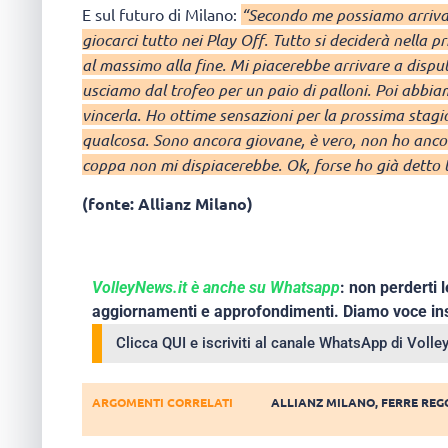
E sul futuro di Milano:
“Secondo me possiamo arrivar
giocarci tutto nei Play Off. Tutto si deciderà nella 
al massimo alla fine. Mi piacerebbe arrivare a disput
usciamo dal trofeo per un paio di palloni. Poi abb
vincerla. Ho ottime sensazioni per la prossima stagi
qualcosa. Sono ancora giovane, è vero, non ho ancora
coppa non mi dispiacerebbe. Ok, forse ho già detto 
(fonte: Allianz Milano)
VolleyNews.it è anche su Whatsapp
: non perderti l
aggiornamenti e approfondimenti. Diamo voce ins
Clicca QUI e iscriviti al canale WhatsApp di Voll
ARGOMENTI CORRELATI
ALLIANZ MILANO
,
FERRE REG