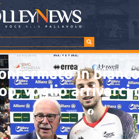
onfermato in bianc
op, voglio arrivarci
TTURA
SHARE
nuti