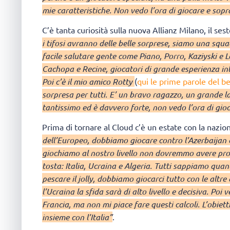
mie caratteristiche. Non vedo l’ora di giocare e sopr
C’è tanta curiosità sulla nuova Allianz Milano, il se
i tifosi avranno delle belle sorprese, siamo una squ
facile salutare gente come Piano, Porro, Kaziyski e L
Cachopa e Recine, giocatori di grande esperienza int
Poi c’è il mio amico Rotty
(
qui le prime parole del b
sorpresa per tutti. E’ un bravo ragazzo, un grande la
tantissimo ed è davvero forte, non vedo l’ora di gi
Prima di tornare al Cloud c’è un estate con la nazio
dell’Europeo, dobbiamo giocare contro l’Azerbaijan 
giochiamo al nostro livello non dovremmo avere prob
tosta: Italia, Ucraina e Algeria. Tutti sappiamo quant
pescare il jolly, dobbiamo giocarci tutto con le altr
l’Ucraina la sfida sarà di alto livello e decisiva. Poi v
Francia, ma non mi piace fare questi calcoli. L’obiett
insieme con l’Italia”
.