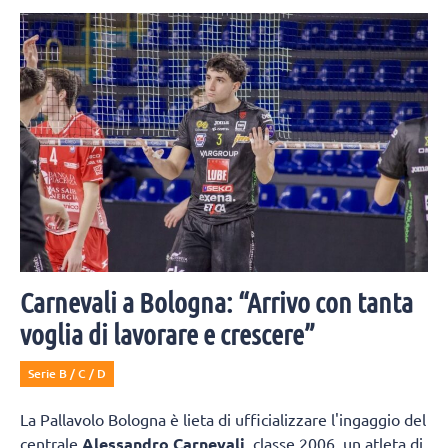
figli, che hanno seguito le orme del papà e della mamma Federica
Lisi sul campo.
Carnevali a Bologna: “Arrivo con tanta
voglia di lavorare e crescere”
Serie B / C / D
La Pallavolo Bologna è lieta di ufficializzare l'ingaggio del
centrale
Alessandro Carnevali
, classe 2006, un atleta di