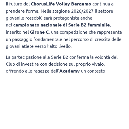
Il futuro del
ChorusLife Volley Bergamo
continua a
prendere forma. Nella stagione 2026/2027 il settore
giovanile rossoblù sarà protagonista anche
nel
campionato nazionale di Serie B2 femminile
,
inserito nel
Girone C
, una competizione che rappresenta
un passaggio fondamentale nel percorso di crescita delle
giovani atlete verso l’alto livello.
La partecipazione alla Serie B2 conferma la volontà del
Club di investire con decisione sul proprio vivaio,
offrendo alle ragazze dell’
Academy
un contesto
competitivo nel quale misurarsi ogni settimana con
società di grande tradizione e consolidata esperienza.
Il
gruppo sarà composto da atlete giovanissime,
provenienti dalle squadre under 17 e under 19.
gironi del campionato nazionale
La composizione dei
è
stata definita dalla FIPAV in vista della nuova stagione.
Il Girone C vedrà il
ChorusLife Volley Bergamo