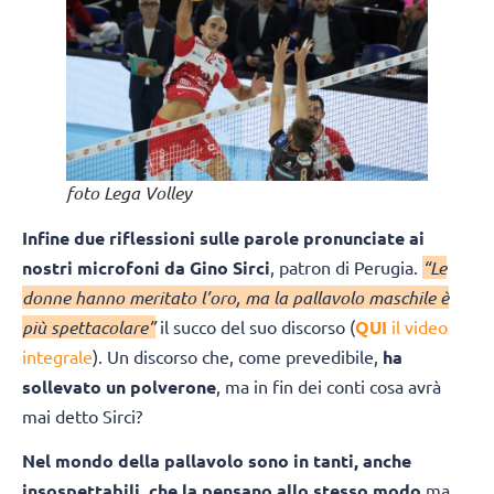
foto Lega Volley
Infine due riflessioni sulle parole pronunciate ai
nostri microfoni da Gino Sirci
, patron di Perugia.
“Le
donne hanno meritato l’oro, ma la pallavolo maschile è
più spettacolare”
il succo del suo discorso (
QUI
il video
integrale
). Un discorso che, come prevedibile,
ha
sollevato un polverone
, ma in fin dei conti cosa avrà
mai detto Sirci?
Nel mondo della pallavolo sono in tanti, anche
insospettabili, che la pensano allo stesso modo
ma