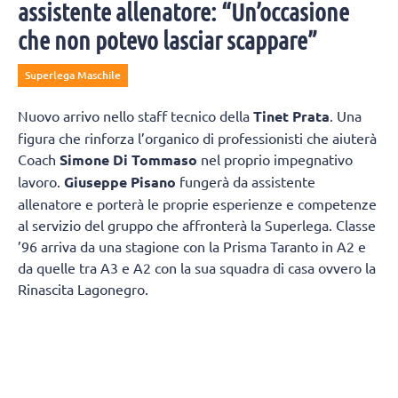
assistente allenatore: “Un’occasione
che non potevo lasciar scappare”
Superlega Maschile
Nuovo arrivo nello staff tecnico della
Tinet Prata
. Una
figura che rinforza l’organico di professionisti che aiuterà
Coach
Simone Di Tommaso
nel proprio impegnativo
lavoro.
Giuseppe Pisano
fungerà da assistente
allenatore e porterà le proprie esperienze e competenze
al servizio del gruppo che affronterà la Superlega. Classe
’96 arriva da una stagione con la Prisma Taranto in A2 e
da quelle tra A3 e A2 con la sua squadra di casa ovvero la
Rinascita Lagonegro.
Giuseppe Pisano si racconta e spiega come è diventato
un allenatore:
“Vengo da un piccolo paesino della
Basilicata chiamato Marsicovetere
da un punto di vista
sportivo mi sono avvicinato un po’ tardi alla pallavolo,