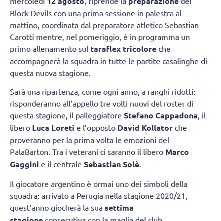
mercoledì
12 agosto
, riprende la
preparazione
dei
Block Devils con una prima sessione in palestra al
mattino, coordinata dal preparatore atletico Sebastian
Carotti mentre, nel pomeriggio, è in programma un
primo allenamento sul
taraflex tricolore
che
accompagnerà la squadra in tutte le partite casalinghe di
questa nuova stagione.
Sarà una ripartenza, come ogni anno, a ranghi ridotti:
risponderanno all’appello tre volti nuovi del roster di
questa stagione, il palleggiatore
Stefano Cappadona
, il
libero
Luca Loreti
e l’opposto
David Kollator
che
proveranno per la prima volta le emozioni del
PalaBarton. Tra i veterani ci saranno il libero
Marco
Gaggini
e il centrale
Sebastian Solè
.
Il giocatore argentino è ormai uno dei simboli della
squadra: arrivato a Perugia nella stagione 2020/21,
quest’anno giocherà la sua
settima
stagione
consecutiva con la maglia del club.