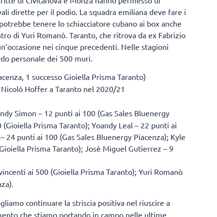
onfitte di Civitanova e Monza hanno permesso di
ali dirette per il podio. La squadra emiliana deve fare i
 potrebbe tenere lo schiacciatore cubano ai box anche
entro di Yuri Romanò. Taranto, che ritrova da ex Fabrizio
un’occasione nei cinque precedenti. Nelle stagioni
rdo personale dei 500 muri.
acenza, 1 successo Gioiella Prisma Taranto)
 Nicolò Hoffer a Taranto nel 2020/21
andy Simon – 12 punti ai 100 (Gas Sales Bluenergy
0 (Gioiella Prisma Taranto); Yoandy Leal – 22 punti ai
 – 24 punti ai 100 (Gas Sales Bluenergy Piacenza); Kyle
 (Gioiella Prisma Taranto); Josè Miguel Gutierrez – 9
 vincenti ai 500 (Gioiella Prisma Taranto); Yuri Romanò
za).
liamo continuare la striscia positiva nel riuscire a
amento che stiamo portando in campo nelle ultime