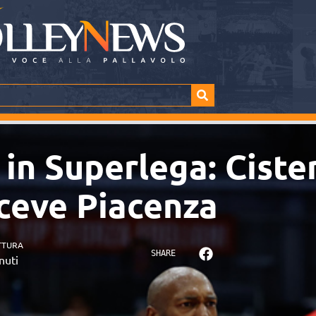
in Superlega: Cister
iceve Piacenza
TTURA
SHARE
nuti