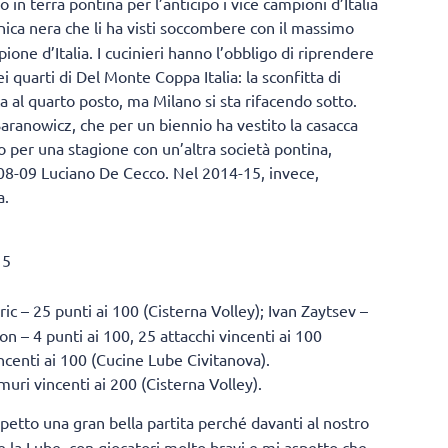
 in terra pontina per l’anticipo i vice campioni d’Italia
ica nera che li ha visti soccombere con il massimo
ione d’Italia. I cucinieri hanno l’obbligo di riprendere
i quarti di Del Monte Coppa Italia: la sconfitta di
ta al quarto posto, ma Milano si sta rifacendo sotto.
Baranowicz, che per un biennio ha vestito la casacca
 per una stagione con un’altra società pontina,
008-09 Luciano De Cecco. Nel 2014-15, invece,
a.
15
ric – 25 punti ai 100 (Cisterna Volley); Ivan Zaytsev –
n – 4 punti ai 100, 25 attacchi vincenti ai 100
incenti ai 100 (Cucine Lube Civitanova).
uri vincenti ai 200 (Cisterna Volley).
petto una gran bella partita perché davanti al nostro
 la Lube, con giocatori molto bravi e mi aspetto che