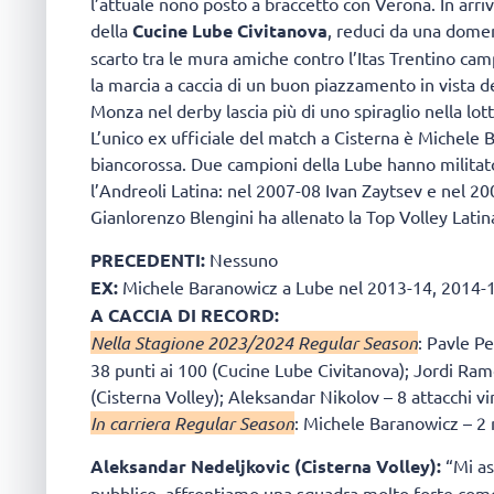
l’attuale nono posto a braccetto con Verona. In arrivo
della
Cucine Lube Civitanova
, reduci da una domen
scarto tra le mura amiche contro l’Itas Trentino camp
la marcia a caccia di un buon piazzamento in vista de
Monza nel derby lascia più di uno spiraglio nella lot
L’unico ex ufficiale del match a Cisterna è Michele 
biancorossa. Due campioni della Lube hanno militato
l’Andreoli Latina: nel 2007-08 Ivan Zaytsev e nel 2
Gianlorenzo Blengini ha allenato la Top Volley Latin
PRECEDENTI:
Nessuno
EX:
Michele Baranowicz a Lube nel 2013-14, 2014-
A CACCIA DI RECORD:
Nella Stagione 2023/2024 Regular Season
: Pavle Pe
38 punti ai 100 (Cucine Lube Civitanova); Jordi Ramo
(Cisterna Volley); Aleksandar Nikolov – 8 attacchi v
In carriera Regular Season
: Michele Baranowicz – 2 m
Aleksandar Nedeljkovic (Cisterna Volley):
“Mi as
pubblico, affrontiamo una squadra molto forte come