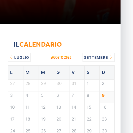
IL
CALENDARIO
AGOSTO 2026
LUGLIO
SETTEMBRE
L
M
M
G
V
S
D
27
28
29
30
31
1
2
3
4
5
6
7
8
9
10
11
12
13
14
15
16
17
18
19
20
21
22
23
24
25
26
27
28
29
30