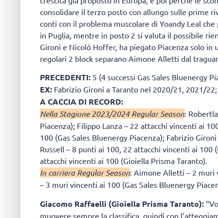
crescita già proposto in Europa, e poi perché le sc
consolidare il terzo posto con allungo sulle prime riv
conti con il problema muscolare di Yoandy Leal che
in Puglia, mentre in posto 2 si valuta il possibile ri
Gironi e Nicolò Hoffer, ha piegato Piacenza solo in 
regolari 2 block separano Aimone Alletti dal tragua
PRECEDENTI:
5 (4 successi Gas Sales Bluenergy Pi
EX:
Fabrizio Gironi a Taranto nel 2020/21, 2021/22;
A CACCIA DI RECORD:
Nella Stagione 2023/2024 Regular Season
: Robertl
Piacenza); Filippo Lanza – 22 attacchi vincenti ai 10
100 (Gas Sales Bluenergy Piacenza); Fabrizio Gironi
Russell – 8 punti ai 100, 22 attacchi vincenti ai 100
attacchi vincenti ai 100 (Gioiella Prisma Taranto).
In carriera Regular Season
: Aimone Alletti – 2 muri
– 3 muri vincenti ai 100 (Gas Sales Bluenergy Piacen
Giacomo Raffaelli (Gioiella Prisma Taranto):
“Vog
muovere sempre la classifica, quindi con l’atteggi