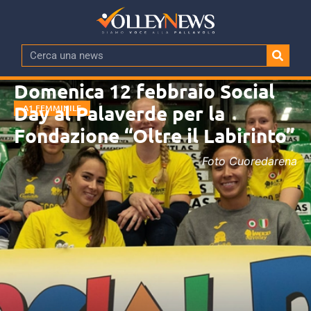
Domenica 12 febbraio Social
Day al Palaverde per la
A1 FEMMINILE
Fondazione “Oltre il Labirinto”
Foto Cuoredarena