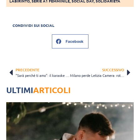
LABIRINTO
,
SERIE A1 FEMMINILE
,
SOCIAL DAY
,
SOLIDARIETÀ
CONDIVIDI SUI SOCIAL
Facebook
PRECEDENTE
SUCCESSIVO
“Sarà perché ti amo”: il karaoke delle campionesse di Serie A per Sanremo (VIDEO)
Milano perde Letizia Camera: rottura del crociato del ginocchio sinistro
ULTIMI
ARTICOLI