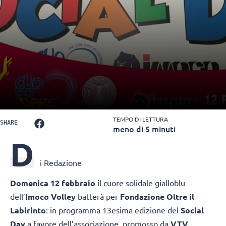
TEMPO DI LETTURA
SHARE
meno di 5 minuti
D
i Redazione
Domenica 12 febbraio
il cuore solidale gialloblu
dell’
Imoco Volley
batterà per
Fondazione Oltre il
Labirinto
: in programma 13esima edizione del
Social
Day
a favore dell’associazione, promosso da
VTV