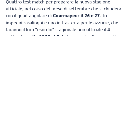
Quattro test match per preparare la nuova stagione
ufficiale, nel corso del mese di settembre che si chiuderà
con il quadrangolare di
Courmayeur il 26 e 27
. Tre
impegni casalinghi e uno in trasferta per le azzurre, che
faranno il loro “esordio” stagionale non ufficiale il
4
settembre alle 16.30 al Pala Igor
contro Bergamo. Una
settimana più tardi, l’
11 settembre
, appuntamento
ancora al Pala Igor, alle 14.00, per un’altra sfida “classica”,
con Busto Arsizio. Il 15 settembre alle 16, sempre al Pala
Igor, le azzurre riceveranno Cuneo mentre il 19 si
chiuderà la prima fase del precampionato con
l’amichevole della
Opiquad Arena di Monza contro il
Vero Volley
alle 15.30.