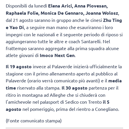
Disponibili da lunedì
Elena Arici, Anna Piovesan,
Raphaela Folie, Monica De Gennaro, Joanna Wolosz
,
dal 21 agosto saranno in gruppo anche le cinesi
Zhu Ting
e Yao Di
, a seguire man mano che esauriranno i loro
impegni con le nazionali e il seguente periodo di riposo si
aggiungeranno tutte le altre e coach Santarelli. Nel
frattempo saranno aggregate alla prima squadra alcune
atlete giovani di
Imoco Next Gen
.
Il 19 agosto
invece al Palaverde inizierà ufficialmente la
stagione con il primo allenamento aperto al pubblico al
Palaverde (orario verrà comunicato più avanti) e il
media
time
riservato alla stampa.
Il 30 agosto
partenza per il
ritiro in montagna ad Alleghe che si chiuderà con
l'amichevole nel palasport di Sedico con Trento
il 5
agosto
nel pomeriggio, prima del rientro a Conegliano.
(Fonte comunicato stampa)