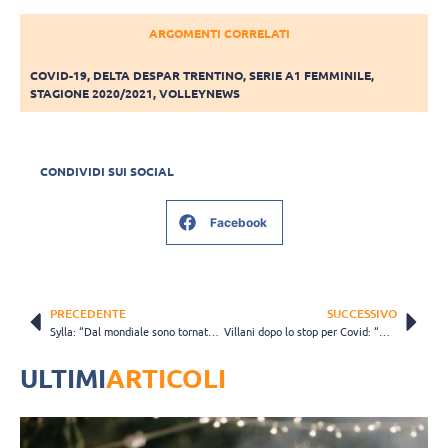
ARGOMENTI CORRELATI
COVID-19
,
DELTA DESPAR TRENTINO
,
SERIE A1 FEMMINILE
,
STAGIONE 2020/2021
,
VOLLEYNEWS
CONDIVIDI SUI SOCIAL
Facebook
PRECEDENTE
SUCCESSIVO
Sylla: “Dal mondiale sono tornata cambiata, ma la partita più bella deve ancora arrivare”
Villani dopo lo stop per Covid: “Ora dono il plasma. Credete nella scienza”
ULTIMI
ARTICOLI