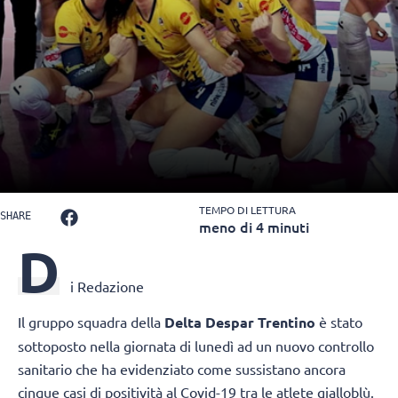
TEMPO DI LETTURA
SHARE
meno di 4 minuti
D
i Redazione
Il gruppo squadra della
Delta Despar Trentino
è stato
sottoposto nella giornata di lunedì ad un nuovo controllo
sanitario che ha evidenziato come sussistano ancora
cinque casi di positività al Covid-19 tra le atlete gialloblù.