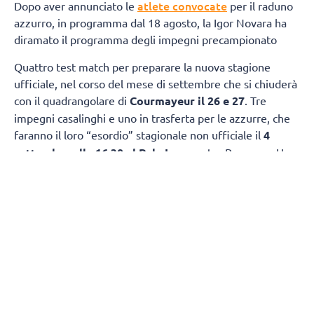
atlete convocate
Dopo aver annunciato le
per il raduno
azzurro, in programma dal 18 agosto, la Igor Novara ha
diramato il programma degli impegni precampionato
Quattro test match per preparare la nuova stagione
ufficiale, nel corso del mese di settembre che si chiuderà
con il quadrangolare di
Courmayeur il 26 e 27
. Tre
impegni casalinghi e uno in trasferta per le azzurre, che
faranno il loro “esordio” stagionale non ufficiale il
4
settembre alle 16.30 al Pala Igor
contro Bergamo. Una
settimana più tardi, l’
11 settembre
, appuntamento
ancora al Pala Igor, alle 14.00, per un’altra sfida “classica”,
con Busto Arsizio. Il 15 settembre alle 16, sempre al Pala
Igor, le azzurre riceveranno Cuneo mentre il 19 si
chiuderà la prima fase del precampionato con
l’amichevole della
Opiquad Arena di Monza contro il
Vero Volley
alle 15.30.