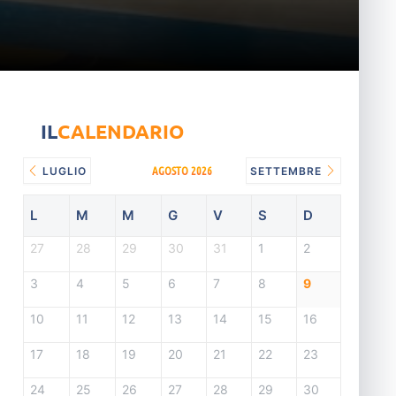
IL
CALENDARIO
AGOSTO 2026
LUGLIO
SETTEMBRE
L
M
M
G
V
S
D
27
28
29
30
31
1
2
3
4
5
6
7
8
9
10
11
12
13
14
15
16
17
18
19
20
21
22
23
24
25
26
27
28
29
30