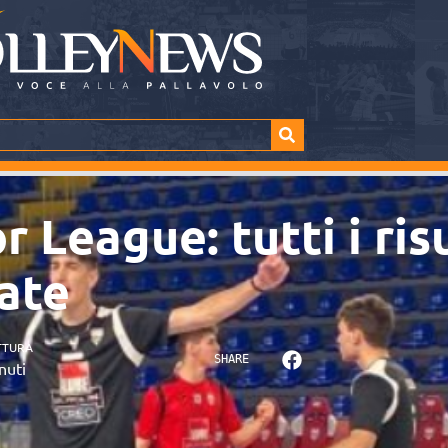
 League: tutti i risu
ate
TTURA
SHARE
nuti