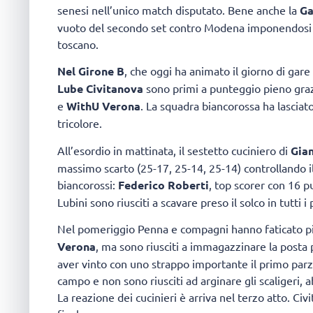
senesi nell’unico match disputato. Bene anche la
Ga
vuoto del secondo set contro Modena imponendosi 3-1
toscano.
Nel Girone B
, che oggi ha animato il giorno di gare
Lube Civitanova
sono primi a punteggio pieno graz
e
WithU Verona
. La squadra biancorossa ha lasciat
tricolore.
All’esordio in mattinata, il sestetto cuciniero di
Gian
massimo scarto (25-17, 25-14, 25-14) controllando il m
biancorossi:
Federico Roberti
, top scorer con 16 pu
Lubini sono riusciti a scavare preso il solco in tutti
Nel pomeriggio Penna e compagni hanno faticato più
Verona
, ma sono riusciti a immagazzinare la posta 
aver vinto con uno strappo importante il primo parzi
campo e non sono riusciti ad arginare gli scaligeri, 
La reazione dei cucinieri è arriva nel terzo atto. Civi