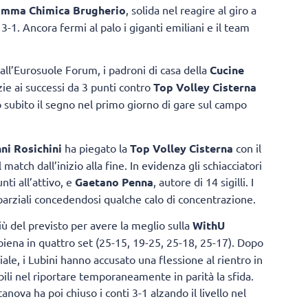
mma Chimica Brugherio
, solida nel reagire al giro a
. Ancora fermi al palo i giganti emiliani e il team
 all’Eurosuole Forum, i padroni di casa della
Cucine
ie ai successi da 3 punti contro
Top Volley Cisterna
o subito il segno nel primo giorno di gare sul campo
ni Rosichini
ha piegato la
Top Volley Cisterna
con il
atch dall’inizio alla fine. In evidenza gli schiacciatori
nti all’attivo, e
Gaetano Penna
, autore di 14 sigilli. I
 i parziali concedendosi qualche calo di concentrazione.
 del previsto per avere la meglio sulla
WithU
piena in quattro set (25-15, 19-25, 25-18, 25-17). Dopo
ale, i Lubini hanno accusato una flessione al rientro in
abili nel riportare temporaneamente in parità la sfida.
tanova ha poi chiuso i conti 3-1 alzando il livello nel