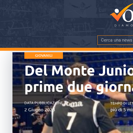
GIOVANILI
Del Monte Junior
prime due giorn
DATA PUBBLICAZIONE
TEMPO DI LE
2 Giugno 2023
più di 5 mi