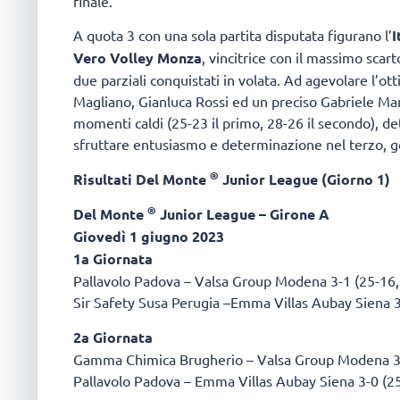
finale.
A quota 3 con una sola partita disputata figurano l’
I
Vero Volley Monza
, vincitrice con il massimo scart
due parziali conquistati in volata. Ad agevolare l’ot
Magliano, Gianluca Rossi ed un preciso Gabriele Mari
momenti caldi (25-23 il primo, 28-26 il secondo), 
sfruttare entusiasmo e determinazione nel terzo, ge
®
Risultati Del Monte
Junior League (Giorno 1)
®
Del Monte
Junior League – Girone A
Giovedì 1 giugno 2023
1a Giornata
Pallavolo Padova – Valsa Group Modena 3-1 (25-16,
Sir Safety Susa Perugia –Emma Villas Aubay Siena 3
2a Giornata
Gamma Chimica Brugherio – Valsa Group Modena 3-1
Pallavolo Padova – Emma Villas Aubay Siena 3-0 (25