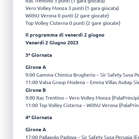
Itas Trentino 3 punti (1 gara giocata)
Vero Volley Monza 3 punti (1 gara giocata)
WithU Verona 0 punti (2 gare giocate)
Top Volley Cisterna 0 punti (2 gare giocate)
Il programma di venerdì 2 giugno
Venerdì 2 Giugno 2023
3ª Giornata
Girone A
9:00 Gamma Chimica Brugherio – Sir Safety Susa P
11:00 Valsa Group Modena – Emma Villas Aubay Si
Girone B
9:00 Itas Trentino – Vero Volley Monza (PalaPrincipi
11:00 Top Volley Cisterna – WithU Verona (PalaPrinc
4ª Giornata
Girone A
17:00 Pallavolo Padova – Sir Safety Susa Perugia (