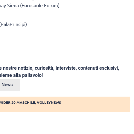
ay Siena (Eurosuole Forum)
PalaPrincipi)
e nostre notizie, curiosità, interviste, contenuti esclusivi,
ieme alla pallavolo!
ey News
UNDER 20 MASCHILE
,
VOLLEYNEWS