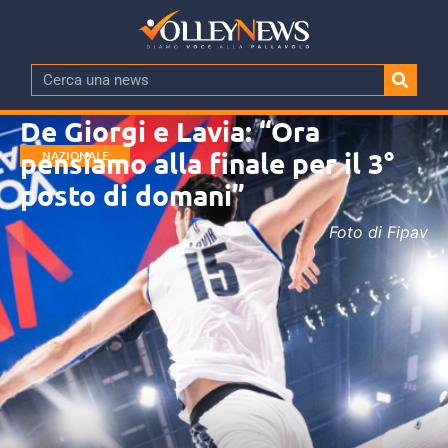
De Giorgi e Lavia: “Ora
pensiamo alla finale per il 3°
NAZIONALE
MASCHILE
posto di domani”
Foto di Fipav