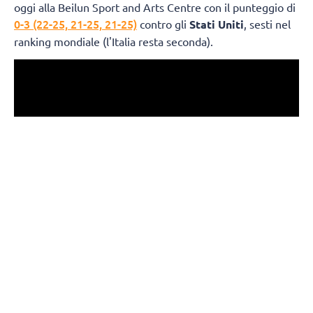
oggi alla Beilun Sport and Arts Centre con il punteggio di
0-3 (22-25, 21-25, 21-25)
contro gli
Stati Uniti
, sesti nel
ranking mondiale (l'Italia resta seconda).
Ferdinando De Giorgi:
"Come tutti i ragazzi, sono
dispiaciuto. Bisogna fare i complimenti agli Stati Uniti,