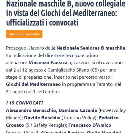
Nazionale maschile B, nuovo collegiale
in vista dei Giochi del Mediterraneo:
ufficializzati i convocati
Nazionale Maschile
Prosegue il lavoro della
Nazionale Seniores B maschile
.
Su indicazione del direttore tecnico e primo
allenatore
Vincenzo Fanizza
, gli azzurri si ritroveranno
dal 2 al 12 agosto a Camigliatello Silano (CS) per uno
stage di preparazione, inserito nel percorso verso i
Giochi del Mediterraneo
in programma a Taranto, dal
21 agosto al 3 settembre.
I 15 CONVOCATI
Alessandro Benacchio
,
Damiano Catania
(Powervolley
Milano);
Davide Boschin
i (Trentino Volley);
Federico
Crosato
(Sir Safety Perugia);
Francesco D'Amico
(Verona Volley);
Alessandro Fanizza
,
Giulio Magalini