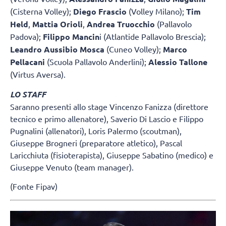
(Cisterna Volley);
Diego Frascio
(Volley Milano);
Tim
Held
,
Mattia Orioli
,
Andrea Truocchio
(Pallavolo
Padova);
Filippo Mancin
i (Atlantide Pallavolo Brescia);
Leandro Aussibio Mosca
(Cuneo Volley);
Marco
Pellacani
(Scuola Pallavolo Anderlini);
Alessio Tallone
(Virtus Aversa).
LO STAFF
Saranno presenti allo stage Vincenzo Fanizza (direttore
tecnico e primo allenatore), Saverio Di Lascio e Filippo
Pugnalini (allenatori), Loris Palermo (scoutman),
Giuseppe Brogneri (preparatore atletico), Pascal
Laricchiuta (fisioterapista), Giuseppe Sabatino (medico) e
Giuseppe Venuto (team manager).
(Fonte Fipav)