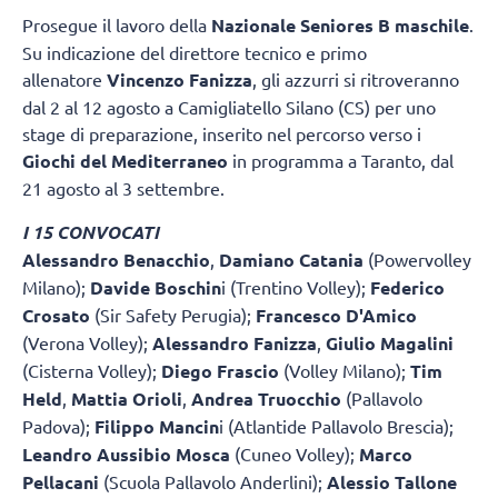
Prosegue il lavoro della
Nazionale Seniores B maschile
.
Su indicazione del direttore tecnico e primo
allenatore
Vincenzo Fanizza
, gli azzurri si ritroveranno
dal 2 al 12 agosto a Camigliatello Silano (CS) per uno
stage di preparazione, inserito nel percorso verso i
Giochi del Mediterraneo
in programma a Taranto, dal
21 agosto al 3 settembre.
I 15 CONVOCATI
Alessandro Benacchio
,
Damiano Catania
(Powervolley
Milano);
Davide Boschin
i (Trentino Volley);
Federico
Crosato
(Sir Safety Perugia);
Francesco D'Amico
(Verona Volley);
Alessandro Fanizza
,
Giulio Magalini
(Cisterna Volley);
Diego Frascio
(Volley Milano);
Tim
Held
,
Mattia Orioli
,
Andrea Truocchio
(Pallavolo
Padova);
Filippo Mancin
i (Atlantide Pallavolo Brescia);
Leandro Aussibio Mosca
(Cuneo Volley);
Marco
Pellacani
(Scuola Pallavolo Anderlini);
Alessio Tallone