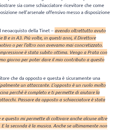
iostrare sia come schiacciatore ricevitore che come
osizione nell’arsenale offensivo messo a disposizione
l neoacquisto della Tinet –
avendo oltrettutto avuto
 B e in A3. Più volte, in questi anni, il Direttore
otivo o per l’altro non avevamo mai concretizzato.
’impressione è stata subito ottima. Vengo a Prata con
rimo giorno per poter dare il mio contributo a questo
evitore che da opposto e questa è sicuramente una
ncipalmente un attaccante. L’opposto è un ruolo molto
ascina perché è completo e ti permette di aiutare la
attacchi. Passare da opposto a schiacciatore è stata
e e questo mi permette di coltivare anche alcune altre
e. E la seconda è la musica. Anche se ultimamente non