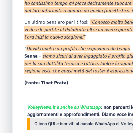
ho tantissimo tempo mi piace decisamente suonare la
dal lato informatico quanto da quello fumettistico. 
Un ultimo pensiero per i tifosi:
“Conosco molto bene 
vedere le partite al PalaPrata oltre ad averci giocat
l’ora inizi la nuova stagione!”
“
David Umek è un profilo che seguivamo da tempo
–
Sanna
–
siamo sicuri di aver ingaggiato il profilo gi
per la sua duttilità tecnica e tattica. Inoltre la squ
regione visto che quasi metà del roster è espressione
(fonte: Tinet Prata)
VolleyNews.it è anche su Whatsapp
: non perderti l
aggiornamenti e approfondimenti. Diamo voce ins
Clicca QUI e iscriviti al canale WhatsApp di Voll