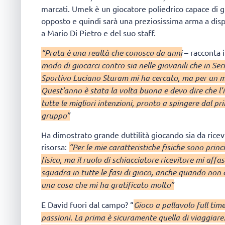
marcati. Umek è un giocatore poliedrico capace di g
opposto e quindi sarà una preziosissima arma a disp
a Mario Di Pietro e del suo staff.
“Prata è una realtà che conosco da anni
– racconta i
modo di giocarci contro sia nelle giovanili che in Serie
Sportivo Luciano Sturam mi ha cercato, ma per un m
Quest’anno è stata la volta buona e devo dire che l
tutte le migliori intenzioni, pronto a spingere dal p
gruppo”
Ha dimostrato grande duttilità giocando sia da ric
risorsa:
“Per le mie caratteristiche fisiche sono pri
fisico, ma il ruolo di schiacciatore ricevitore mi aff
squadra in tutte le fasi di gioco, anche quando non 
una cosa che mi ha gratificato molto”
E David fuori dal campo? “
Gioco a pallavolo full tim
passioni. La prima è sicuramente quella di viaggiar