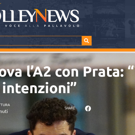
ova l’A2 con Prata: 
 intenzioni”
TTURA
SHARE
nuti