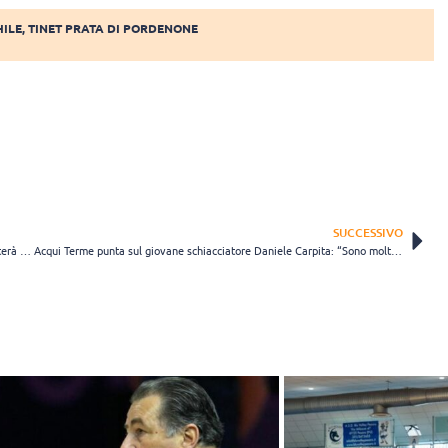
HILE
,
TINET PRATA DI PORDENONE
SUCCESSIVO
Davide Russo difenderà ancora la seconda linea di Sorrento: “Si punterà a fare bene”
Acqui Terme punta sul giovane schiacciatore Daniele Carpita: “Sono molto carico”