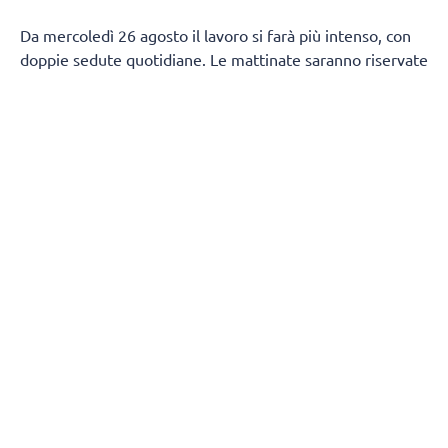
Da mercoledì 26 agosto il lavoro si farà più intenso, con
doppie sedute quotidiane. Le mattinate saranno riservate
al lavoro fisico e tecnico, mentre nel pomeriggio la
squadra tornerà in palestra per proseguire sul campo.
Non mancherà spazio per il recupero in acqua, con due
sessioni in piscina fissate per venerdì 28 agosto e
mercoledì 2 settembre.
Dopo un weekend di pausa, tra sabato 29 e domenica 30
agosto, la squadra riprenderà da lunedì 31 con lo stesso
ritmo delle settimane precedenti, fino a venerdì 4
settembre.
Le sedute pomeridiane di tecnica saranno aperte al
pubblico, con la possibilità per i tifosi di seguire da vicino
la squadra durante questa fase della preparazione.
Restano invece a porte chiuse i test fisici, il lavoro del
mattino e le sessioni in piscina.