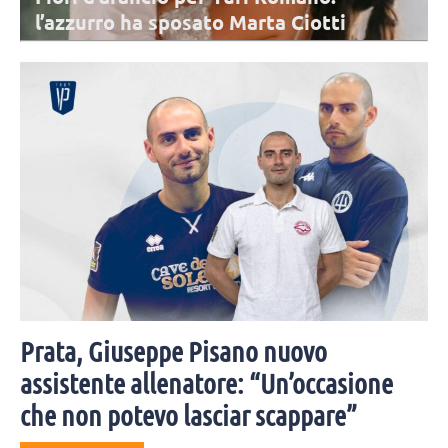
l’azzurro ha sposato Marta Ciotti
Mercoledì 5 agosto Yuri Romanò è convolato a nozze per la seconda
volta con Marta Ciotti. Moltissimi i colleghi e amici invitati alla
cerimonia.
Prata, Giuseppe Pisano nuovo
assistente allenatore: “Un’occasione
che non potevo lasciar scappare”