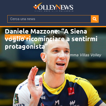
Daniele Mazzone: “A Siena
voglio ricominciare a sentirmi
SUPERLEGA
MASCHILE
protagonista”
Foto Emma Villas Volley