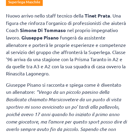
Superlega Maschile
Nuovo arrivo nello staff tecnico della
Tinet Prata
. Una
figura che rinforza l’organico di professionisti che aiuterà
Coach
Simone Di Tommaso
nel proprio impegnativo
lavoro.
Giuseppe Pisano
fungerà da assistente
allenatore e porterà le proprie esperienze e competenze
al servizio del gruppo che affronterà la Superlega. Classe
’96 arriva da una stagione con la Prisma Taranto in A2 e
da quelle tra A3 e A2 con la sua squadra di casa ovvero la
Rinascita Lagonegro.
Giuseppe Pisano si racconta e spiega come è diventato
un allenatore:
“Vengo da un piccolo paesino della
Basilicata chiamato Marsicovetere
da un punto di vista
sportivo mi sono avvicinato un po’ tardi alla pallavolo,
poiché avevo 17 anni quando ho iniziato il primo anno
come giocatore, ma l’amore per questo sport posso dire di
averlo sempre avuto fin da piccolo. Sapendo che non