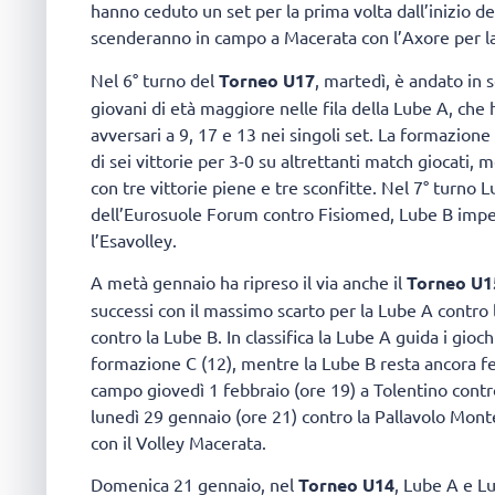
hanno ceduto un set per la prima volta dall’inizio de
scenderanno in campo a Macerata con l’Axore per la
Nel 6° turno del
Torneo U17
, martedì, è andato in 
giovani di età maggiore nelle fila della Lube A, che
avversari a 9, 17 e 13 nei singoli set. La formazione
di sei vittorie per 3-0 su altrettanti match giocati,
con tre vittorie piene e tre sconfitte. Nel 7° turno
dell’Eurosuole Forum contro Fisiomed, Lube B impe
l’Esavolley.
A metà gennaio ha ripreso il via anche il
Torneo U1
successi con il massimo scarto per la Lube A contro 
contro la Lube B. In classifica la Lube A guida i gioc
formazione C (12), mentre la Lube B resta ancora fe
campo giovedì 1 febbraio (ore 19) a Tolentino contr
lunedì 29 gennaio (ore 21) contro la Pallavolo Monte
con il Volley Macerata.
Domenica 21 gennaio, nel
Torneo U14
, Lube A e Lu