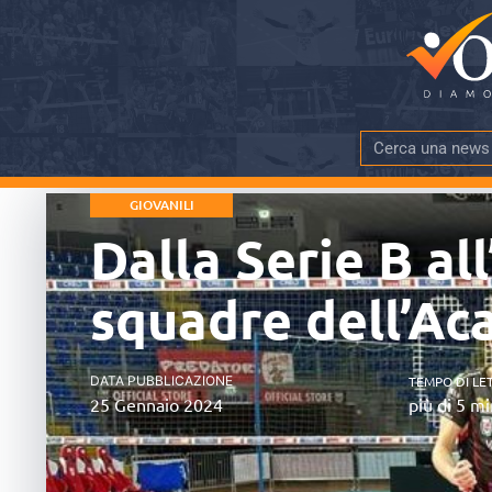
GIOVANILI
Dalla Serie B al
squadre dell’Ac
DATA PUBBLICAZIONE
TEMPO DI LE
25 Gennaio 2024
più di 5 mi