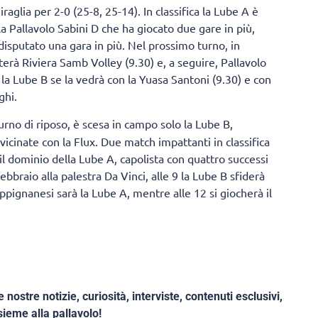
aglia per 2-0 (25-8, 25-14). In classifica la Lube A è
a Pallavolo Sabini D che ha giocato due gare in più,
disputato una gara in più. Nel prossimo turno, in
rà Riviera Samb Volley (9.30) e, a seguire, Pallavolo
la Lube B se la vedrà con la Yuasa Santoni (9.30) e con
ighi.
urno di riposo, è scesa in campo solo la Lube B,
icinate con la Flux. Due match impattanti in classifica
 il dominio della Lube A, capolista con quattro successi
ebbraio alla palestra Da Vinci, alle 9 la Lube B sfiderà
ppignanesi sarà la Lube A, mentre alle 12 si giocherà il
e nostre notizie, curiosità, interviste, contenuti esclusivi,
ieme alla pallavolo!