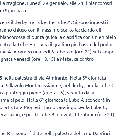
lla stagione. Lunedì 29 gennaio, alle 21, i biancorossi
 7ª giornata.
scena il derby tra Lube B e Lube A. Si sono imposti i
 hanno chiuso con il massimo scarto lasciando gli
 biancorossa di punta guida la classifica con un en plein
 mentre la Lube B occupa il gradino più basso del podio
 Lube A in campo martedì 6 febbraio (ore 21) sul campo
gnata venerdì (ore 18.45) a Matelica contro
5
nella palestra di via Almirante. Nella 5ª giornata
la Pallavolo Montecassiano e, nel derby, per la Lube C
hi a punteggio pieno (quota 15), seguita dalla
rma al palo. Nella 6ª giornata la Lube A scenderà in
o la Futura Morresi. Turno casalingo per la Lube C,
cassiano, e per la Lube B, giovedì 1 febbraio (ore 21)
be B si sono sfidate nella palestra del liceo Da Vinci