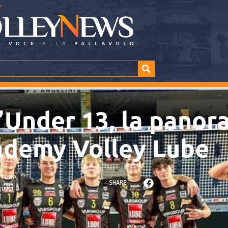
l’Under 13, la panor
ademy Volley Lube
TTURA
SHARE
nuti