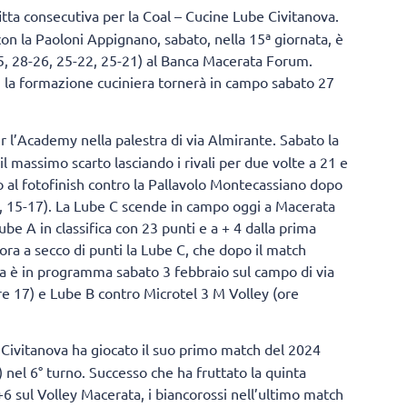
itta consecutiva per la Coal – Cucine Lube Civitanova.
con la Paoloni Appignano, sabato, nella 15ª giornata, è
25, 28-26, 25-22, 25-21) al Banca Macerata Forum.
o, la formazione cuciniera tornerà in campo sabato 27
r l’Academy nella palestra di via Almirante. Sabato la
l massimo scarto lasciando i rivali per due volte a 21 e
so al fotofinish contro la Pallavolo Montecassiano dopo
27, 15-17). La Lube C scende in campo oggi a Macerata
e A in classifica con 23 punti e a + 4 dalla prima
ora a secco di punti la Lube C, che dopo il match
ta è in programma sabato 3 febbraio sul campo di via
e 17) e Lube B contro Microtel 3 M Volley (ore
 Civitanova ha giocato il suo primo match del 2024
 nel 6° turno. Successo che ha fruttato la quinta
 +6 sul Volley Macerata, i biancorossi nell’ultimo match