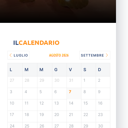
IL
CALENDARIO
AGOSTO 2026
LUGLIO
SETTEMBRE
L
M
M
G
V
S
D
27
28
29
30
31
1
2
3
4
5
6
7
8
9
10
11
12
13
14
15
16
17
18
19
20
21
22
23
24
25
26
27
28
29
30