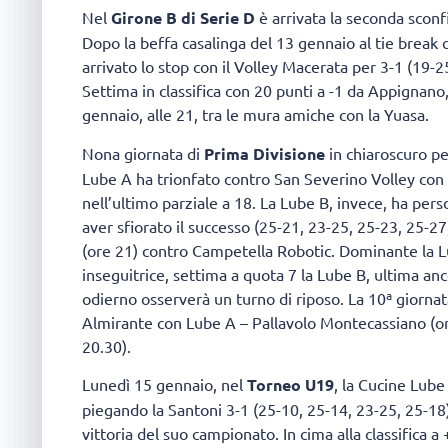
Nel
Girone B di Serie D
è arrivata la seconda sconf
Dopo la beffa casalinga del 13 gennaio al tie break 
arrivato lo stop con il Volley Macerata per 3-1 (19-
Settima in classifica con 20 punti a -1 da Appignan
gennaio, alle 21, tra le mura amiche con la Yuasa.
Nona giornata di
Prima Divisione
in chiaroscuro pe
Lube A ha trionfato contro San Severino Volley con i
nell’ultimo parziale a 18. La Lube B, invece, ha per
aver sfiorato il successo (25-21, 23-25, 25-23, 25-
(ore 21) contro Campetella Robotic. Dominante la Lub
inseguitrice, settima a quota 7 la Lube B, ultima anc
odierno osserverà un turno di riposo. La 10ª giorna
Almirante con Lube A – Pallavolo Montecassiano (or
20.30).
Lunedì 15 gennaio, nel
Torneo U19
, la Cucine Lube
piegando la Santoni 3-1 (25-10, 25-14, 23-25, 25-18)
vittoria del suo campionato. In cima alla classifica a