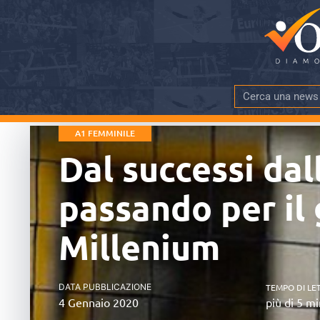
A1 FEMMINILE
Dal successi dal
passando per il 
Millenium
DATA PUBBLICAZIONE
TEMPO DI LE
4 Gennaio 2020
più di 5 mi