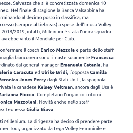
onesse. Salvezza che si è concretizzata domenica 10
rneo. Nel finale di stagione la Banca Valsabbina ha
terminando al decimo posto in classifica, ma
 successo (sempre al tiebreak) a spese dell’Imoco Volley
 2018/2019, infatti, Millenium è stata l’unica squadra
i avrebbe vinto il Mondiale per Club.
confermare il coach
Enrico Mazzola
e parte dello staff
In maglia bianconera sono rimaste solamente
Francesca
oordinato dal general manager
Emanuele Catania
, ha
leria Caracuta
ed
Ulrike Bridi
, l’opposta
Camilla
Veronica Jones Perry
dagli Stati Uniti, la spagnola
rrivata la canadese
Kelsey Veltman
, ancora dagli Usa è
arianna Fiocco
. Completano l’organico i ritorni
onica Mazzoleni
. Novità anche nello staff
’ex Leonessa
Giulia Biava
.
ati Millenium. La dirigenza ha deciso di prendere parte
mmer Tour, organizzato da Lega Volley Femminile e