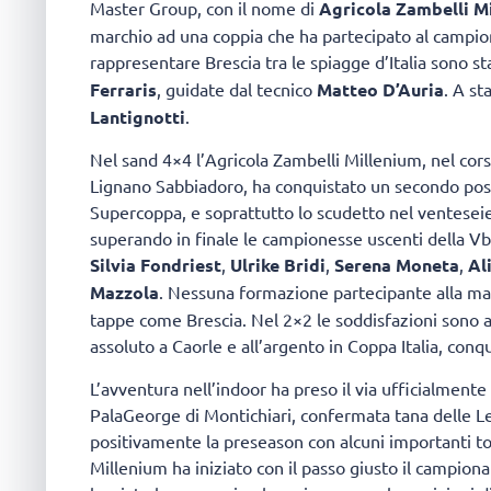
Master Group, con il nome di
Agricola Zambelli M
marchio ad una coppia che ha partecipato al campion
rappresentare Brescia tra le spiagge d’Italia sono st
Ferraris
, guidate dal tecnico
Matteo D’Auria
. A st
Lantignotti
.
Nel sand 4×4 l’Agricola Zambelli Millenium, nel cors
Lignano Sabbiadoro, ha conquistato un secondo post
Supercoppa, e soprattutto lo scudetto nel venteseie
superando in finale le campionesse uscenti della 
Silvia Fondriest
,
Ulrike Bridi
,
Serena Moneta
,
Al
Mazzola
. Nessuna formazione partecipante alla mani
tappe come Brescia. Nel 2×2 le soddisfazioni sono ar
assoluto a Caorle e all’argento in Coppa Italia, conq
L’avventura nell’indoor ha preso il via ufficialment
PalaGeorge di Montichiari, confermata tana delle L
positivamente la preseason con alcuni importanti t
Millenium ha iniziato con il passo giusto il campion