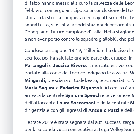
di fatto hanno messo al sicuro la salvezza delle Le
febbraio, con largo anticipo sulla conclusione del to
sfiorato la storica conquista dei play off scudetto, 
soprattutto, si è tolta la soddisfazioni di bissare il
Conegliano, futuro campione d’Italia. Nella stagione
a non aver perso contro la squadra gialloblù, che po
Conclusa la stagione 18-19, Millenium ha deciso di 
tecnico, poi ha salutato grande parte del gruppo. 
Parlangeli
e
Jessica Rivero
. Il mercato estivo, c
portato alla corte del tecnico lodigiano le alzatrici
Va
Mingardi
, bresciana di Collebeato, le schiacciatrici
Maria Segura
e
Federica Biganzol
i. Al centro è a
arrivata la centrale
Symone Speech
e la veronese
M
dell’attaccante
Laura Saccomani
e della centrale
M
dirigenziale con gli ingressi di
Antonio Patti
e dell
L’estate 2019 è stata segnata dai altri successi targ
per la seconda volta consecutiva al Lega Volley Su