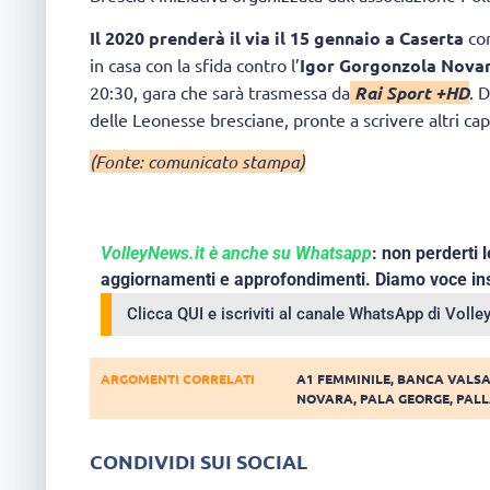
Il 2020 prenderà il via il 15 gennaio a Caserta
con
in casa con la sfida contro l’
Igor Gorgonzola Nova
20:30, gara che sarà trasmessa da
Rai Sport +HD
. 
delle Leonesse bresciane, pronte a scrivere altri capi
(Fonte: comunicato stampa)
VolleyNews.it è anche su Whatsapp
: non perderti l
aggiornamenti e approfondimenti. Diamo voce ins
Clicca QUI e iscriviti al canale WhatsApp di Voll
ARGOMENTI CORRELATI
A1 FEMMINILE
,
BANCA VALSA
NOVARA
,
PALA GEORGE
,
PAL
CONDIVIDI SUI SOCIAL