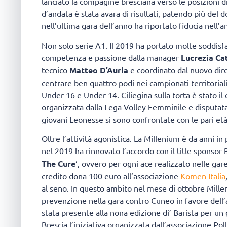
lanciato la compagine bresciana verso le posizioni di
d’andata è stata avara di risultati, patendo più del 
nell’ultima gara dell’anno ha riportato fiducia nell’
Non solo serie A1. Il 2019 ha portato molte soddisfa
competenza e passione dalla manager
Lucrezia Ca
tecnico
Matteo D’Auria
e coordinato dal nuovo dir
centrare ben quattro podi nei campionati territorial
Under 16 e Under 14. Ciliegina sulla torta è stato il
organizzata dalla Lega Volley Femminile e disputat
giovani Leonesse si sono confrontate con le pari età d
Oltre l’attività agonistica. La Millenium è da anni in
nel 2019 ha rinnovato l’accordo con il title sponsor
The Cure
‘, ovvero per ogni ace realizzato nelle gare
credito dona 100 euro all’associazione
Komen Italia
al seno. In questo ambito nel mese di ottobre Mille
prevenzione nella gara contro Cuneo in favore dell
stata presente alla nona edizione di’ Barista per un g
Brescia l’iniziativa organizzata dall’associazione Polli