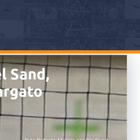
el Sand,
targato