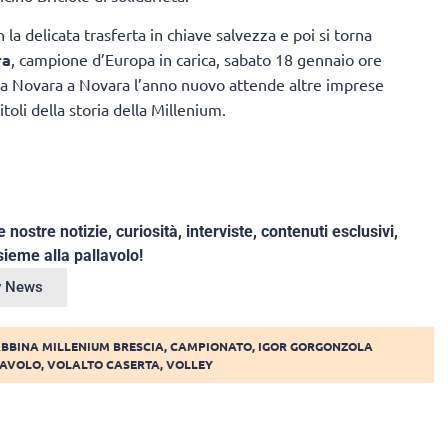
 la delicata trasferta in chiave salvezza e poi si torna
ra
, campione d’Europa in carica, sabato 18 gennaio ore
Da Novara a Novara l’anno nuovo attende altre imprese
toli della storia della Millenium.
e nostre notizie, curiosità, interviste, contenuti esclusivi,
ieme alla pallavolo!
ey News
BBINA MILLENIUM BRESCIA
,
CAMPIONATO
,
IGOR GORGONZOLA
LAVOLO
,
VOLALTO CASERTA
,
VOLLEY