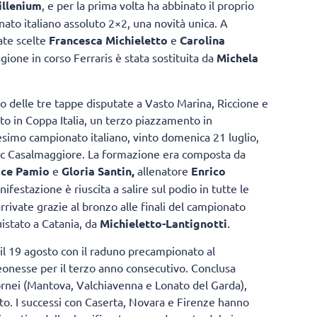
illenium
, e per la prima volta ha abbinato il proprio
ato italiano assoluto 2×2, una novità unica. A
ate scelte
Francesca Michieletto
e
Carolina
agione in corso Ferraris è stata sostituita da
Michela
o delle tre tappe disputate a Vasto Marina, Riccione e
o in Coppa Italia, un terzo piazzamento in
simo campionato italiano, vinto domenica 21 luglio,
Vbc Casalmaggiore. La formazione era composta da
ice Pamio
e
Gloria Santin,
allenatore
Enrico
festazione è riuscita a salire sul podio in tutte le
rivate grazie al bronzo alle finali del campionato
uistato a Catania, da
Michieletto-Lantignotti
.
e il 19 agosto con il raduno precampionato al
eonesse per il terzo anno consecutivo. Conclusa
ornei (Mantova, Valchiavenna e Lonato del Garda),
ato. I successi con Caserta, Novara e Firenze hanno