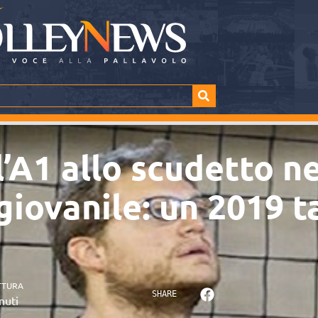
l’A1 allo scudetto n
giovanile: un 2019 
TTURA
SHARE
nuti