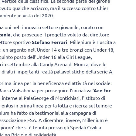
 vertice della classifica. La seconda parte del girone
dovuto qualche acciacco, ma il successo contro Chieri
ambiente in vista del 2020.
zioni nel rinnovato settore giovanile, curato con
tania
, che prosegue il progetto voluto dal direttore
ettore sportivo
Stefano Ferrari
. Millenium è riuscita a
i: un argento nell’Under 14 e tre bronzi con Under 18,
 quinto posto dell’Under 16 alla Girl League,
a in settembre alla Candy Arena di Monza, dove le
i altri importanti realtà pallavolistiche della serie A.
 prima linea per la beneficenza ed attività nel sociale:
 Banca Valsabbina per proseguire l’iniziativa
‘Ace for
 interne al PalaGeorge di Montichiari, l’Istituto di
, onlus in prima linea per la lotta e ricerca sul tumore
nium ha fatto da testimonial alla campagna di
’associazione ESA. A dicembre, invece, Millenium è
iorno’ che si è tenuta presso gli Spedali Civili a
cino Briciole di solidarietà.