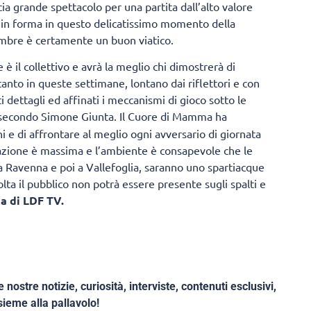
ia grande spettacolo per una partita dall’alto valore
 in forma in questo delicatissimo momento della
tembre è certamente un buon viatico.
è il collettivo e avrà la meglio chi dimostrerà di
tanto in queste settimane, lontano dai riflettori e con
 dettagli ed affinati i meccanismi di gioco sotto le
 secondo Simone Giunta. Il Cuore di Mamma ha
ni e di affrontare al meglio ogni avversario di giornata
razione è massima e l’ambiente è consapevole che le
a Ravenna e poi a Vallefoglia, saranno uno spartiacque
ta il pubblico non potrà essere presente sugli spalti e
a di LDF TV.
e nostre notizie, curiosità, interviste, contenuti esclusivi,
ieme alla pallavolo!