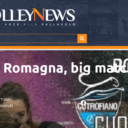
n Romagna, big matc
TTURA
SHARE
minuti