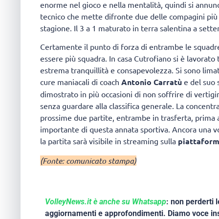
enorme nel gioco e nella mentalità, quindi si annunc
tecnico che mette difronte due delle compagini più
stagione. Il 3 a 1 maturato in terra salentina a set
Certamente il punto di forza di entrambe le squadre 
essere più squadra. In casa Cutrofiano si è lavorato 
estrema tranquillità e consapevolezza. Si sono limati
cure maniacali di coach
Antonio Carratù
e del suo
dimostrato in più occasioni di non soffrire di vertigi
senza guardare alla classifica generale. La concent
prossime due partite, entrambe in trasferta, prima 
importante di questa annata sportiva. Ancora una vol
la partita sarà visibile in streaming sulla
piattaform
(Fonte: comunicato stampa)
VolleyNews.it è anche su Whatsapp
: non perderti l
aggiornamenti e approfondimenti. Diamo voce ins