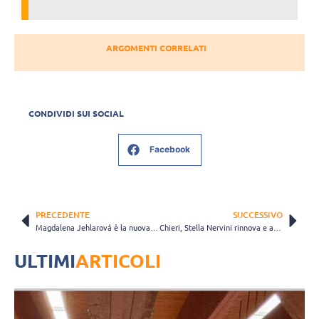
ARGOMENTI CORRELATI
CONDIVIDI SUI SOCIAL
Facebook
PRECEDENTE
SUCCESSIVO
Magdalena Jehlarová è la nuova centrale della Consolini Volley: “Puntavo a giocare in Italia”
Chieri, Stella Nervini rinnova e alza l’asticella: “Obiettivi? Final Four e crescita europea”
ULTIMI
ARTICOLI