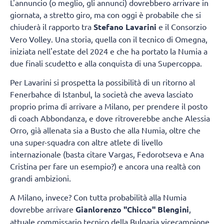
L'annuncio (o meglio, gli annunci) dovrebbero arrivare in
giornata, a stretto giro, ma con oggi è probabile che si
chiuderà il rapporto tra
Stefano Lavarini
e il Consorzio
Vero Volley. Una storia, quella con il tecnico di Omegna,
iniziata nell'estate del 2024 e che ha portato la Numia a
due finali scudetto e alla conquista di una Supercoppa.
Per Lavarini si prospetta la possibilità di un ritorno al
Fenerbahce di Istanbul, la società che aveva lasciato
proprio prima di arrivare a Milano, per prendere il posto
di coach Abbondanza, e dove ritroverebbe anche Alessia
Orro, già allenata sia a Busto che alla Numia, oltre che
una super-squadra con altre atlete di livello
internazionale (basta citare Vargas, Fedorotseva e Ana
Cristina per fare un esempio?) e ancora una realtà con
grandi ambizioni.
A Milano, invece? Con tutta probabilità alla Numia
dovrebbe arrivare
Gianlorenzo "Chicco" Blengini
,
attuale commissario tecnico della Bulgaria vicecampione