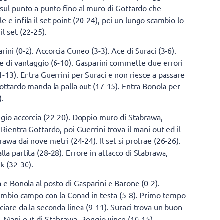
 sul punto a punto fino al muro di Gottardo che
e e infila il set point (20-24), poi un lungo scambio lo
il set (22-25).
rini (0-2). Accorcia Cuneo (3-3). Ace di Suraci (3-6).
 di vantaggio (6-10). Gasparini commette due errori
1-13). Entra Guerrini per Suraci e non riesce a passare
Gottardo manda la palla out (17-15). Entra Bonola per
).
ggio accorcia (22-20). Doppio muro di Stabrawa,
Rientra Gottardo, poi Guerrini trova il mani out ed il
rawa dai nove metri (24-24). Il set si protrae (26-26).
a partita (28-28). Errore in attacco di Stabrawa,
ak (32-30).
e Bonola al posto di Gasparini e Barone (0-2).
Cambio campo con la Conad in testa (5-8). Primo tempo
rciare dalla seconda linea (9-11). Suraci trova un buon
). Mani out di Stabrawa, Reggio vince (10-15).