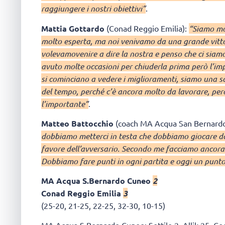
raggiungere i nostri obiettivi”
.
Mattia Gottardo
(Conad Reggio Emilia):
“Siamo mo
molto esperta, ma noi venivamo da una grande vittor
volevamovenire a dire la nostra e penso che ci siam
avuto molte occasioni per chiuderla prima però l’imp
si cominciano a vedere i miglioramenti, siamo una 
del tempo, perché c’è ancora molto da lavorare, per
l’importante”
.
Matteo Battocchio
(coach MA Acqua San Bernard
dobbiamo metterci in testa che dobbiamo giocare da 
favore dell’avversario. Secondo me facciamo ancora m
Dobbiamo fare punti in ogni partita e oggi un punto
MA Acqua S.Bernardo Cuneo
2
Conad Reggio Emilia
3
(25-20, 21-25, 22-25, 32-30, 10-15)
MA Acqua S.Bernardo Cuneo: Sottile 2, Allik 25, Cod