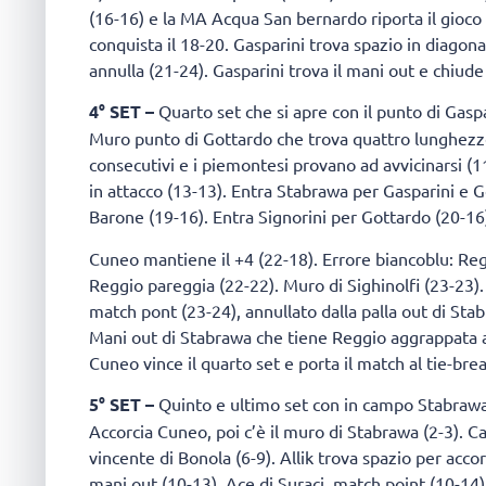
(16-16) e la MA Acqua San bernardo riporta il gioco
conquista il 18-20. Gasparini trova spazio in diagonal
annulla (21-24). Gasparini trova il mani out e chiude 
4° SET –
Quarto set che si apre con il punto di Gaspa
Muro punto di Gottardo che trova quattro lunghezze
consecutivi e i piemontesi provano ad avvicinarsi (1
in attacco (13-13). Entra Stabrawa per Gasparini e 
Barone (19-16). Entra Signorini per Gottardo (20-16
Cuneo mantiene il +4 (22-18). Errore biancoblu: Re
Reggio pareggia (22-22). Muro di Sighinolfi (23-23). 
match pont (23-24), annullato dalla palla out di Stab
Mani out di Stabrawa che tiene Reggio aggrappata all
Cuneo vince il quarto set e porta il match al tie-bre
5° SET –
Quinto e ultimo set con in campo Stabrawa 
Accorcia Cuneo, poi c’è il muro di Stabrawa (2-3). 
vincente di Bonola (6-9). Allik trova spazio per acco
mani out (10-13). Ace di Suraci, match point (10-14