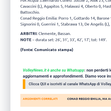
Cavaccini (L), Agapitos 5, Malavasi 4, Oberto 0, Mas
Battocchio.
Conad Reggio Emilia: Porro 1, Gottardo 14, Barone 9, 
Signorini 0, Guerrini 1, Stabrawa 13, De Angelis (L), 
ARBITRI:
Clemente, Bassan.
NOTE
– durata set: 26′, 31′, 33′, 42′, 17′; tot: 149′.
(fonte: Comunicato stampa)
VolleyNews.it è anche su Whatsapp
: non perderti l
aggiornamenti e approfondimenti. Diamo voce ins
Clicca QUI e iscriviti al canale WhatsApp di Voll
ARGOMENTI CORRELATI
CONAD REGGIO EMILIA
,
MA A