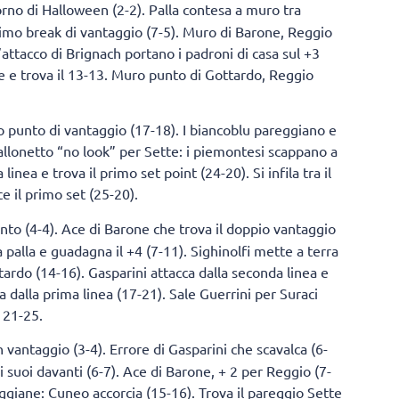
orno di Halloween (2-2). Palla contesa a muro tra
 primo break di vantaggio (7-5). Muro di Barone, Reggio
 l’attacco di Brignach portano i padroni di casa sul +3
ce e trova il 13-13. Muro punto di Gottardo, Reggio
oro punto di vantaggio (17-18). I biancoblu pareggiano e
Pallonetto “no look” per Sette: i piemontesi scappano a
linea e trova il primo set point (24-20). Si infila tra il
 il primo set (25-20).
punto (4-4). Ace di Barone che trova il doppio vantaggio
 palla e guadagna il +4 (7-11). Sighinolfi mette a terra
ardo (14-16). Gasparini attacca dalla seconda linea e
a dalla prima linea (17-21). Sale Guerrini per Suraci
 21-25.
vantaggio (3-4). Errore di Gasparini che scavalca (6-
 suoi davanti (6-7). Ace di Barone, + 2 per Reggio (7-
reggiane: Cuneo accorcia (15-16). Trova il pareggio Sette