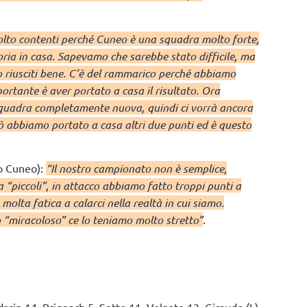
lto contenti perché Cuneo è una squadra molto forte,
ia in casa. Sapevamo che sarebbe stato difficile, ma
o riusciti bene. C’è del rammarico perché abbiamo
ortante è aver portato a casa il risultato. Ora
squadra completamente nuova, quindi ci vorrà ancora
ò abbiamo portato a casa altri due punti ed è questo
o Cuneo):
“Il nostro campionato non è semplice,
“piccoli”, in attacco abbiamo fatto troppi punti a
olta fatica a calarci nella realtà in cui siamo.
 “miracoloso” ce lo teniamo molto stretto”
.
arin 14, Brignach 5, Sette 11, Volpato 13, Giraudo (L),