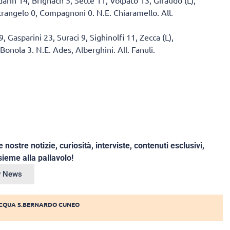
trangelo 0, Compagnoni 0. N.E. Chiaramello. All.
Gasparini 23, Suraci 9, Sighinolfi 11, Zecca (L),
Bonola 3. N.E. Ades, Alberghini. All. Fanuli.
e nostre notizie, curiosità, interviste, contenuti esclusivi,
ieme alla pallavolo!
ey News
CQUA S.BERNARDO CUNEO