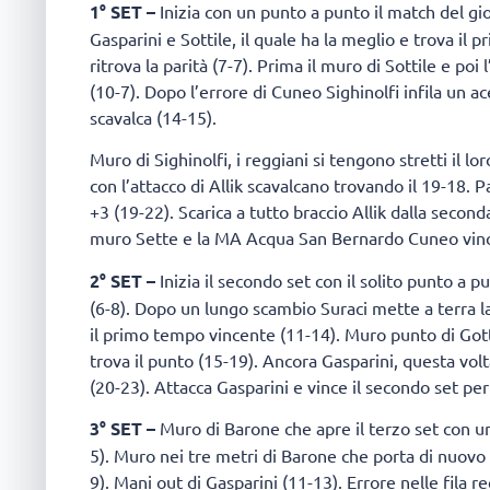
1° SET –
Inizia con un punto a punto il match del gi
Gasparini e Sottile, il quale ha la meglio e trova il
ritrova la parità (7-7). Prima il muro di Sottile e poi
(10-7). Dopo l’errore di Cuneo Sighinolfi infila un a
scavalca (14-15).
Muro di Sighinolfi, i reggiani si tengono stretti il l
con l’attacco di Allik scavalcano trovando il 19-18. 
+3 (19-22). Scarica a tutto braccio Allik dalla seconda 
muro Sette e la MA Acqua San Bernardo Cuneo vince
2° SET –
Inizia il secondo set con il solito punto a 
(6-8). Dopo un lungo scambio Suraci mette a terra la
il primo tempo vincente (11-14). Muro punto di Gott
trova il punto (15-19). Ancora Gasparini, questa volt
(20-23). Attacca Gasparini e vince il secondo set per
3° SET –
Muro di Barone che apre il terzo set con un 
5). Muro nei tre metri di Barone che porta di nuovo i
9). Mani out di Gasparini (11-13). Errore nelle fila 