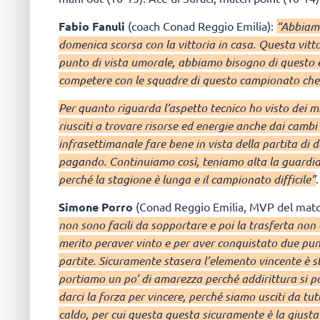
Fabio Fanuli
(coach Conad Reggio Emilia):
“Abbiamo
domenica scorsa con la vittoria in casa. Questa vit
punto di vista umorale, abbiamo bisogno di questo
competere con le squadre di questo campionato che c
Per quanto riguarda l’aspetto tecnico ho visto dei 
riusciti a trovare risorse ed energie anche dai camb
infrasettimanale fare bene in vista della partita di
pagando. Continuiamo così, teniamo alta la guardia
perché la stagione è lunga e il campionato difficile”
.
Simone Porro
(Conad Reggio Emilia, MVP del matc
non sono facili da sopportare e poi la trasferta non 
merito peraver vinto e per aver conquistato due punt
partite. Sicuramente stasera l’elemento vincente è st
portiamo un po’ di amarezza perché addirittura si pot
darci la forza per vincere, perché siamo usciti da tut
caldo, per cui questa questa sicuramente è la giust