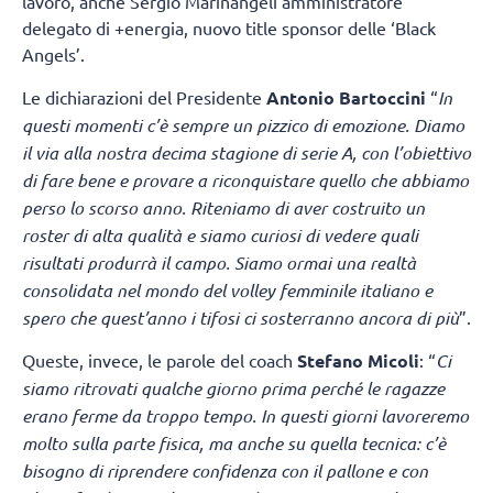
lavoro, anche Sergio Marinangeli amministratore
delegato di +energia, nuovo title sponsor delle ‘Black
Angels’.
Le dichiarazioni del Presidente
Antonio Bartoccini
“
In
questi momenti c’è sempre un pizzico di emozione. Diamo
il via alla nostra decima stagione di serie A, con l’obiettivo
di fare bene e provare a riconquistare quello che abbiamo
perso lo scorso anno. Riteniamo di aver costruito un
roster di alta qualità e siamo curiosi di vedere quali
risultati produrrà il campo. Siamo ormai una realtà
consolidata nel mondo del volley femminile italiano e
spero che quest’anno i tifosi ci sosterranno ancora di più
”.
Queste, invece, le parole del coach
Stefano Micoli
: “
Ci
siamo ritrovati qualche giorno prima perché le ragazze
erano ferme da troppo tempo. In questi giorni lavoreremo
molto sulla parte fisica, ma anche su quella tecnica: c’è
bisogno di riprendere confidenza con il pallone e con