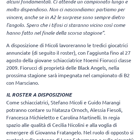
alcuni fondamentali. Ci attende un campionato lungo e
molto dispendioso. Non ci nascondiamo: partiamo per
vincere, anche se in A2 le sorprese sono sempre dietro
l’angolo. Spero che i tifosi ci staranno vicino così come
hanno fatto nel finale della scorsa stagione”
.
A disposizione di Micoli lavoreranno le tredici giocatrici
annunciate (di seguito il roster), con l’aggiunta fino al 27
agosto della giovane schiacciatrice Noemi Fiorucci classe
2009. Fiorucci di proprietà delle Black Angels, nella
prossima stagione sarà impegnata nel campionato di B2
con Marsciano.
IL ROSTER A DISPOSIZIONE
Come schiacciatrici, Stefano Micoli e Guido Marangi
potranno contare su Natasza Ornoch, Alessia Fiesoli,
Francesca Michieletto e Carolina Martinelli. In regia
spazio alle qualità di Cecilia Nicolini e alla voglia di
emergere di Giovanna Fratangelo. Nel ruolo di opposto si
punterà sulla potenza di Lena Scharmann e sulla gioventù