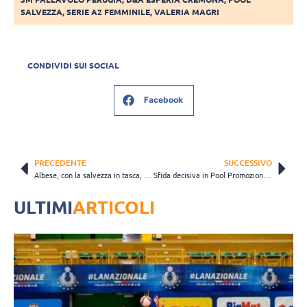
SALVEZZA
,
SERIE A2 FEMMINILE
,
VALERIA MAGRI
CONDIVIDI SUI SOCIAL
Facebook
PRECEDENTE
SUCCESSIVO
Albese, con la salvezza in tasca, ospita Messina: “Vogliamo riscattarci”
Sfida decisiva in Pool Promozione, in Pool Salvezza occhi puntati su Messina
ULTIMI
ARTICOLI