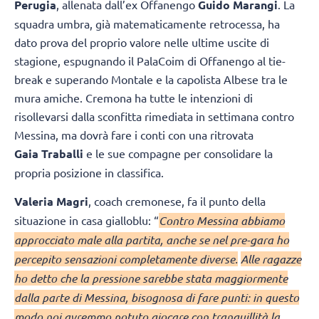
Perugia
, allenata dall’ex Offanengo
Guido Marangi
. La
squadra umbra, già matematicamente retrocessa, ha
dato prova del proprio valore nelle ultime uscite di
stagione, espugnando il PalaCoim di Offanengo al tie-
break e superando Montale e la capolista Albese tra le
mura amiche. Cremona ha tutte le intenzioni di
risollevarsi dalla sconfitta rimediata in settimana contro
Messina, ma dovrà fare i conti con una ritrovata
Gaia Traballi
e le sue compagne per consolidare la
propria posizione in classifica.
Valeria Magri
, coach cremonese, fa il punto della
situazione in casa gialloblu: “
Contro Messina abbiamo
approcciato male alla partita, anche se nel pre-gara ho
percepito sensazioni completamente diverse.
Alle ragazze
ho detto che la pressione sarebbe stata maggiormente
dalla parte di Messina, bisognosa di fare punti: in questo
modo noi avremmo potuto giocare con tranquillità la