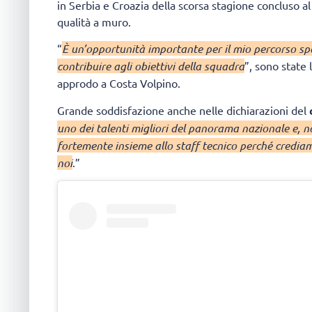
in Serbia e Croazia della scorsa stagione concluso a
qualità a muro.
“
È un’opportunità importante per il mio percorso sp
contribuire agli obiettivi della squadra
”, sono state
approdo a Costa Volpino.
Grande soddisfazione anche nelle dichiarazioni del
uno dei talenti migliori del panorama nazionale e, 
fortemente insieme allo staff tecnico perché crediam
noi
.”