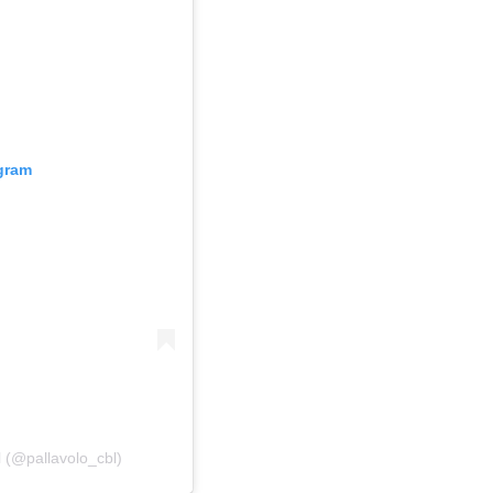
agram
l (@pallavolo_cbl)