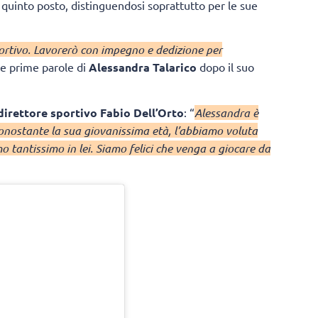
l quinto posto, distinguendosi soprattutto per le sue
ortivo. Lavorerò con impegno e dedizione per
 le prime parole di
Alessandra Talarico
dopo il suo
direttore sportivo Fabio Dell’Orto
: “
Alessandra è
nonostante la sua giovanissima età, l’abbiamo voluta
o tantissimo in lei. Siamo felici che venga a giocare da