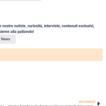
e nostre notizie, curiosità, interviste, contenuti esclusivi,
ieme alla pallavolo!
ey News
SUCCESSIVO
Veronica Taborelli apre il mercato di Offanengo: “La mia esperienza al servizio della squadra”
Valentina Colombo sceglie Perugia per ritrovare continuità: “Un’occasione per misurarmi ad alti livelli”