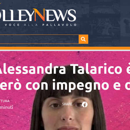
Alessandra Talarico 
rerò con impegno e 
TTURA
SHARE
minuti