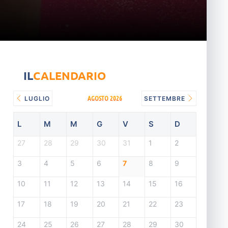
IL
CALENDARIO
AGOSTO 2026
LUGLIO
SETTEMBRE
L
M
M
G
V
S
D
27
28
29
30
31
1
2
3
4
5
6
7
8
9
10
11
12
13
14
15
16
17
18
19
20
21
22
23
24
25
26
27
28
29
30