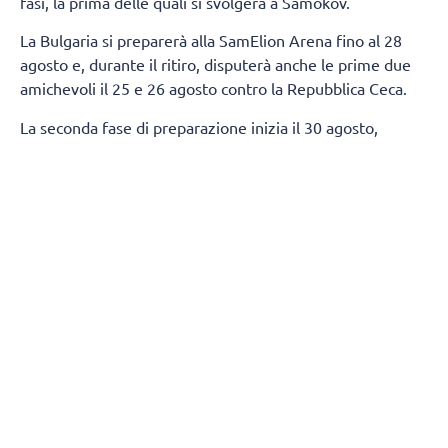
fasi, la prima delle quali si svolgerà a Samokov.
La Bulgaria si preparerà alla SamElion Arena fino al 28
agosto e, durante il ritiro, disputerà anche le prime due
amichevoli il 25 e 26 agosto contro la Repubblica Ceca.
La seconda fase di preparazione inizia il 30 agosto,
quando la squadra si trasferirà a Sofia. Gli allenamenti si
svolgeranno all'Arena 8888 Sofia, dove disputeranno
altre due amichevoli contro la Serbia l'1 e il 2 settembre.
Per l'inizio della preparazione, Gianlorenzo Blengini ha
individuato la seguente rosa:
Alzatori:
Simeon Nikolov, Stoil Palev
Centrali:
Alex Grozdanov, Boris Nachev, Iliya Petkov,
Preslav Petkov
Schiacciatori:
Alexander Nikolov, Asparuh Asparuhov,
Georgi Tatarov, Denisslav Bardarov, Martin Atanasov, Rusi
Zhelev, Jasmine Velichkov
Opposto:
Venislav Antov