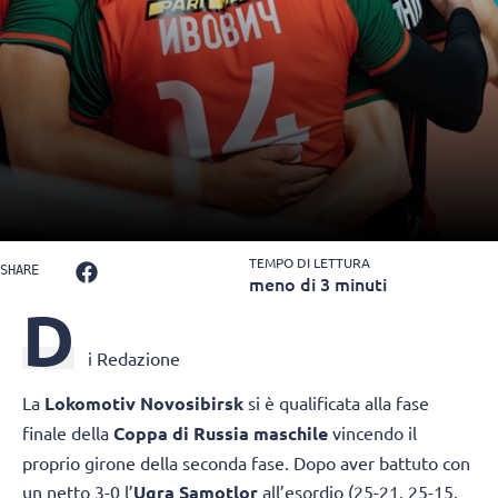
TEMPO DI LETTURA
SHARE
meno di 3 minuti
D
i Redazione
La
Lokomotiv Novosibirsk
si è qualificata alla fase
finale della
Coppa di Russia maschile
vincendo il
proprio girone della seconda fase. Dopo aver battuto con
un netto 3-0 l’
Ugra Samotlor
all’esordio (25-21, 25-15,