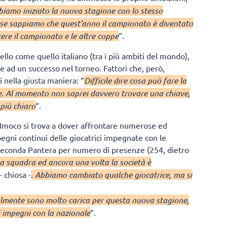
iamo iniziato la nuova stagione con lo stesso
e se sappiamo che quest’anno il campionato è diventato
cere il campionato e le altre coppe
“.
vello come quello italiano (tra i più ambiti del mondo),
e ad un successo nel torneo. Fattori che, però,
 nella giusta maniera: “
Difficile dire cosa può fare la
te. Al momento non saprei davvero trovare una chiave,
 più chiaro
“.
’Imoco si trova a dover affrontare numerose ed
gni continui delle giocatrici impegnate con le
 seconda Pantera per numero di presenze (254, dietro
 squadra ed ancora una volta la società è
­- chiosa -­
. Abbiamo cambiato qualche giocatrice, ma si
lmente sono molto carica per questa nuova stagione,
i impegni con la nazionale
“.