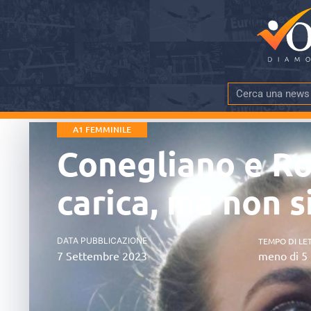
A1 FEMMINILE
Conegliano e Ro
carica, ma non s
DATA PUBBLICAZIONE
TEMPO DI LE
7 Settembre 2023
meno di 5 