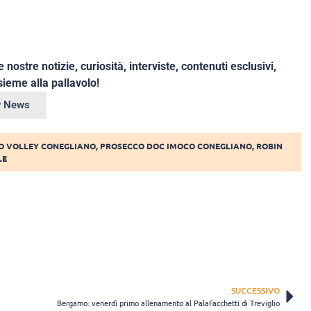
e nostre notizie, curiosità, interviste, contenuti esclusivi,
ieme alla pallavolo!
ey News
O VOLLEY CONEGLIANO
,
PROSECCO DOC IMOCO CONEGLIANO
,
ROBIN
LE
SUCCESSIVO
Bergamo: venerdì primo allenamento al PalaFacchetti di Treviglio