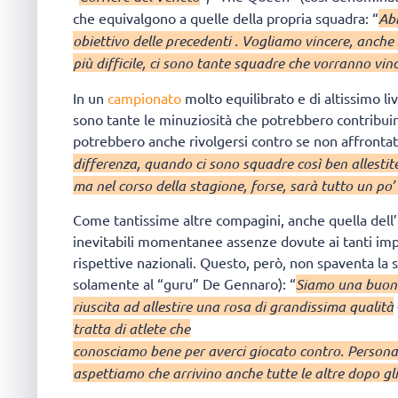
che equivalgono a quelle della propria squadra: “
Abb
obiettivo delle precedenti . Vogliamo vincere, anch
più difficile, ci sono tante squadre che vorranno vin
In un
campionato
molto equilibrato e di altissimo li
sono tante le minuziosità che potrebbero contribuir
potrebbero anche rivolgersi contro se non affrontati
differenza, quando ci sono squadre così ben allesti
ma nel corso della stagione, forse, sarà tutto un po’
Come tantissime altre compagini, anche quella dell
inevitabili momentanee assenze dovute ai tanti impe
rispettive nazionali. Questo, però, non spaventa la
solamente al “guru” De Gennaro): “
Siamo una buona
riuscita ad allestire una rosa di grandissima qualità
tratta di atlete che
conosciamo bene per averci giocato contro. Persona
aspettiamo che arrivino anche tutte le altre dopo gl