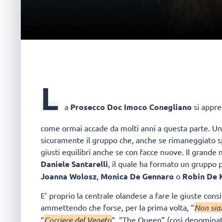
L
a
Prosecco Doc Imoco Conegliano
si appre
come ormai accade da molti anni a questa parte. Una
sicuramente il gruppo che, anche se rimaneggiato sp
giusti equilibri anche se con facce nuove. Il grande
Daniele Santarelli
, il quale ha formato un gruppo 
Joanna Wolosz
,
Monica De Gennaro
o
Robin De K
E’ proprio la centrale olandese a fare le giuste cons
ammettendo che forse, per la prima volta, “
Non siam
“
Corriere del Veneto
“, “The Queen” (così denominata