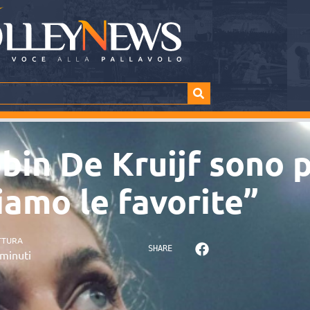
bin De Kruijf sono 
iamo le favorite”
TTURA
SHARE
minuti