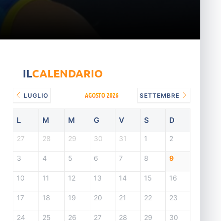
IL
CALENDARIO
AGOSTO 2026
LUGLIO
SETTEMBRE
L
M
M
G
V
S
D
27
28
29
30
31
1
2
3
4
5
6
7
8
9
10
11
12
13
14
15
16
17
18
19
20
21
22
23
24
25
26
27
28
29
30