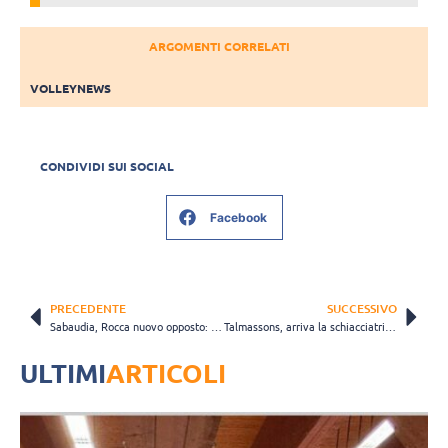
ARGOMENTI CORRELATI
VOLLEYNEWS
CONDIVIDI SUI SOCIAL
Facebook
PRECEDENTE
SUCCESSIVO
Sabaudia, Rocca nuovo opposto: “Voglio costruire con i miei compagni una stagione importante”
Talmassons, arriva la schiacciatrice Grabić: “Il campionato italiano il posto migliore per crescere”
ULTIMI
ARTICOLI