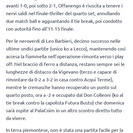
avanti 1-0, poi sotto 2-1, Offanengo è riuscita a tenere i
nervi saldi nel finale-thriller del quarto set, annullando
due match ball e agguantando il tie break, poi condotto
con autorità fino all’11-15 finale.
Per le neroverdi di Leo Barbieri, decimo successo nelle
ultime undici partite (unico ko a Lecco), mantenendo così
accesa la fiammella nell’operazione-rimonta verso i play
off. Nel braccio di ferro a distanza, restano sempre sei le
lunghezze di distacco da Vigevano (terzo e capace di
rimontare da 0-2 a 3-2 in casa contro Acqui Terme),
mentre le cremasche hanno recuperato un punto sul
quarto posto, ora a -2 e occupato dal Don Colleoni (ko al
tie break contro la capolista Futura Busto) che domenica
sarà ospite al PalaCoim in un altro scontro diretto tutto
da vivere.
In terra piemontese, non è stata una partita facile per la