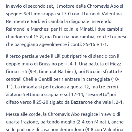
In avvio di secondo set, il motore della Chromavis Abo si
spegne: Settimo scappa sul 7-0 con il turno di Valentina
Re, mentre Barbieri cambia la diagonale inserendo
Raimondi e Marchesi per Nicolini e Minati. I due cambi si
chiudono sul 15-8, ma l’inerzia non cambia, con le torinesi
che pareggiano agevolmente i conti: 25-16 e 1-1.
Il terzo parziale vede il Lilliput ripartire di slancio con il
doppio muro di Brussino per il 4-1. Una battuta di Mezzi
firma il +5 (9-4, time out Barbieri), poi Nicolini sfrutta le
centrali Cheli e Gentili per rientrare in carreggiata (10-
11). La rimonta si perfeziona a quota 12, ma tre errori
aiutano Settimo a scappare sul 17-14, “tesoretto”poi
difeso verso il 25-20 siglato da Bazzarone che vale il 2-1.
Messa alle corde, la Chromavis Abo reagisce in avvio di
quarta frazione, partendo meglio (2-4 con Minati), anche
se le padrone di casa non demordono (9-8 con Valentina