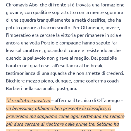
Chromavis Abo, che di fronte si è trovata una formazione
giovane, con qualità e soprattutto con la mente sgombra
di una squadra tranquillamente a metà classifica, che ha
potuto giocare a braccio sciolto. Per Offanengo, invece,
l’imperativo era cercare la vittoria per rimanere in scia e
ancora una volta Porzio e compagne hanno saputo far
leva sul carattere, giocando di cuore e resistendo anche
quando la pallavolo non girava al meglio. Dal possibile
baratro nel quarto set all’esultanza al tie break,
testimonianza di una squadra che non smette di crederci.
Bicchiere mezzo pieno, dunque, come conferma coach
Barbieri nella sua analisi post-gara.
“Il risultato è positivo
– afferma il tecnico di Offanengo –
va benissimo; abbiamo ben presente la classifica, ci
proveremo ma sappiamo come ogni settimana sia sempre
più dura cercare di rientrare nelle prime tre. Settimo ha