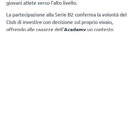
giovani atlete verso l’alto livello.
La partecipazione alla Serie B2 conferma la volontà del
Club di investire con decisione sul proprio vivaio,
offrendo alle ragazze dell’
Academy
un contesto
competitivo nel quale misurarsi ogni settimana con
società di grande tradizione e consolidata esperienza.
Il
gruppo sarà composto da atlete giovanissime,
provenienti dalle squadre under 17 e under 19.
gironi del campionato nazionale
La composizione dei
è
stata definita dalla FIPAV in vista della nuova stagione.
Il Girone C vedrà il
ChorusLife Volley Bergamo
Academy
affrontare un campionato di alto profilo
insieme a:
Valpala Brembana & Rolle
ASD Volley Lurano 95
Brescia Volley