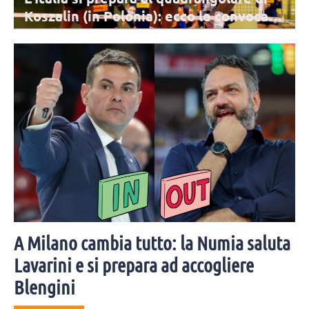
Koszalin (in Polonia): ecco le convocate
di Velasco
L'Italia di Velasco tra martedì 11 e giovedì 13 agosto sfiderà le
nazionali di Francia, Ucraina e Polonia: sono 14 le azzurre
protagoniste della trasferta.
A Milano cambia tutto: la Numia saluta
Lavarini e si prepara ad accogliere
Blengini