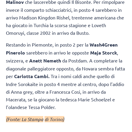
Malinov
che lascerebbe quindi Il Bisonte. Per rimpolpare
invece il comparto schiacciatrici, in posto 4 sarebbero in
arrivo Madison Kingdon Rishel, trentenne americana che
ha giocato in Turchia la scorsa stagione e Loveth
Omoruyi, classe 2002 in arrivo da Busto.
Restando in Piemonte, in posto 2 per la
Wash4Green
Pinerolo
sarebbero in arrivo le opposte
Maja Storck
,
svizzera, e
Anett Nemeth
da Postdam. A completare la
diagonale palleggiatore opposto, da Novara sembra fatta
per
Carlotta Cambi.
Tra i nomi caldi anche quello di
Indre Sorokaite in posto 4 mentre al centro, dopo l’addio
di Anna grey, oltre a Francesca Cosi, in arrivo da
Macerata, se la giocano la tedesca Marie Schoelzel e
l’olandese Tessa Polder.
(Fonte: La Stampa
di Torino)