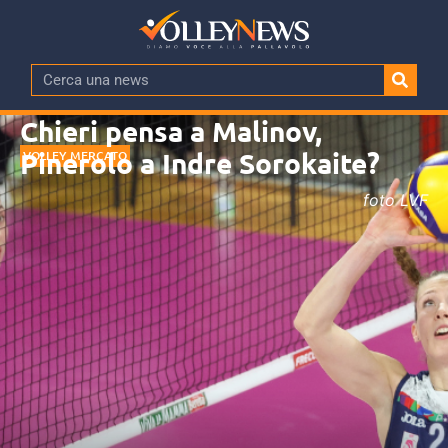
Chieri pensa a Malinov,
Pinerolo a Indre Sorokaite?
VOLLEY MERCATO
foto LVF