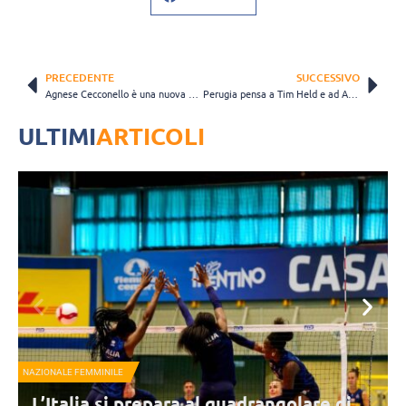
PRECEDENTE
SUCCESSIVO
Agnese Cecconello è una nuova giocatrice della Megabox
Perugia pensa a Tim Held e ad Alessandro Toscani
ULTIMI
ARTICOLI
NAZIONALE FEMMINILE
N
L’Italia si prepara al quadrangolare di