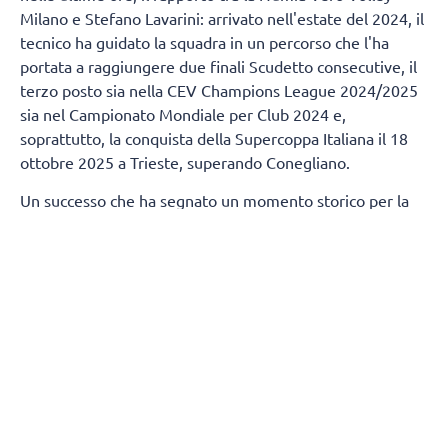
Milano e Stefano Lavarini: arrivato nell'estate del 2024, il
tecnico ha guidato la squadra in un percorso che l'ha
portata a raggiungere due finali Scudetto consecutive, il
terzo posto sia nella CEV Champions League 2024/2025
sia nel Campionato Mondiale per Club 2024 e,
soprattutto, la conquista della Supercoppa Italiana il 18
ottobre 2025 a Trieste, superando Conegliano.
Un successo che ha segnato un momento storico per la
città di Milano, regalandole un trofeo nazionale nella
pallavolo dopo 80 anni.
Termineranno, contestualmente, anche i rapporti tra
Numia Vero Volley e Andrea Mafrici (secondo allenatore)
e Kasper Duda (scoutman).
Tutta la società Vero Volley saluta con affetto e stima
Stefano Lavarini e il suo staff, ringraziandoli per la
professionalità e i valori trasmessi durante due stagioni
condivise, augurando loro il meglio per il proseguimento