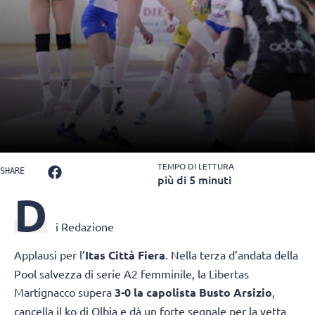
TEMPO DI LETTURA
SHARE
più di 5 minuti
D
i Redazione
Applausi per l’
Itas Città Fiera
. Nella terza d’andata della
Pool salvezza di serie A2 femminile, la Libertas
Martignacco supera
3-0 la capolista Busto Arsizio
,
cancella il ko di Olbia e dà un forte segnale per la vetta