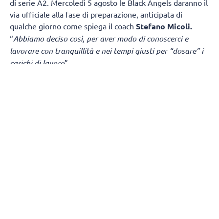
di serie A2. Mercoledì 5 agosto le Black Angels daranno il
via ufficiale alla fase di preparazione, anticipata di
qualche giorno come spiega il coach
Stefano Micoli.
“
Abbiamo deciso così, per aver modo di conoscerci e
lavorare con tranquillità e nei tempi giusti per “dosare” i
carichi di lavoro
”.
“
Sicuramente è una partenza “col botto
” – continua Micoli
-
in casa di una squadra di alto livello. Ma la vera criticità
è nel girone di ritorno dove giocheremo due partite
consecutive in Puglia, Fasano e Melendugno, a distanza di
tre giorni (domenica – mercoledì) e subito dopo (fine
settimana) ci sarà la sfida contro Monviso in casa. Per il
resto il calendario in sé non mi sorprende, negli anni ho
affrontato diverse volte doppie partite in casa o in
trasferta e all’estero anche ad orari bizzarri come le 12 o
le 14. Non amo fare pronostici, sarebbe un ‘fantavolley
estivo’, le vere “regine” si vedranno alla fine. Sarà un
campionato lungo ed impegnativo con diverse formazioni