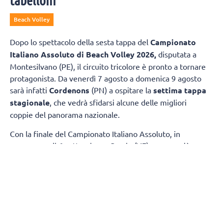
tabelloni
Beach Volley
Dopo lo spettacolo della sesta tappa del
Campionato
Italiano Assoluto di Beach Volley 2026,
disputata a
Montesilvano (PE), il circuito tricolore è pronto a tornare
protagonista. Da venerdì 7 agosto a domenica 9 agosto
sarà infatti
Cordenons
(PN) a ospitare la
settima tappa
stagionale
, che vedrà sfidarsi alcune delle migliori
coppie del panorama nazionale.
Con la finale del Campionato Italiano Assoluto, in
programma il 6 settembre a Caorle (VE) sempre più
vicina, la tappa di Cordenons assegnerà punti importanti
per la classifica generale, che continua a delinearsi in
vista dell'ultimo appuntamento stagionale.
TABELLONE FEMMINILE
Nel tabellone femminile, coppia numero uno del torneo