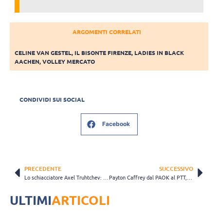
ARGOMENTI CORRELATI
CELINE VAN GESTEL
,
IL BISONTE FIRENZE
,
LADIES IN BLACK
AACHEN
,
VOLLEY MERCATO
CONDIVIDI SUI SOCIAL
Facebook
PRECEDENTE
SUCCESSIVO
Lo schiacciatore Axel Truhtchev: “Ho firmato per Verona, sarà una grande opportunità”
Payton Caffrey dal PAOK al PTT, che conferma Sara Caric
ULTIMI
ARTICOLI