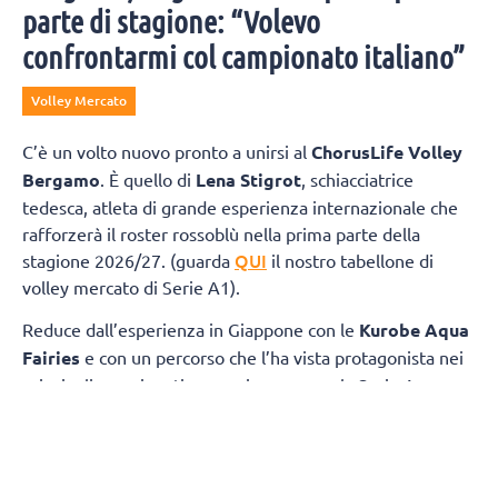
parte di stagione: “Volevo
confrontarmi col campionato italiano”
Volley Mercato
C’è un volto nuovo pronto a unirsi al
ChorusLife Volley
Bergamo
. È quello di
Lena Stigrot
, schiacciatrice
tedesca, atleta di grande esperienza internazionale che
rafforzerà il roster rossoblù nella prima parte della
QUI
stagione 2026/27. (guarda
il nostro tabellone di
volley mercato di Serie A1).
Reduce dall’esperienza in Giappone con le
Kurobe Aqua
Fairies
e con un percorso che l’ha vista protagonista nei
principali campionati europei, compresa la Serie A
italiana con Roma, Busto Arsizio e Cuneo, Stigrot sarà a
disposizione di coach Marcello Cervellin dall’inizio della
preparazione e vestirà la maglia di ChorusLife Volley
Bergamo fino all’avvio della
Major League americana
,