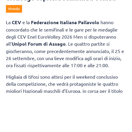
Mondo
La
CEV
e la
Federazione Italiana Pallavolo
hanno
concordato che le semifinali e le gare per le medaglie
degli CEV Enel EuroVolley 2026 Men si disputeranno
all’
Unipol Forum di Assago
. Le quattro partite si
giocheranno, come precedentemente annunciato, il 25 e
26 settembre, con una lieve modifica agli orari di inizio,
ora fissati rispettivamente alle 17:00 e alle 21:00.
Migliaia di tifosi sono attesi per il weekend conclusivo
della competizione, che vedrà protagoniste le quattro
migliori Nazionali maschili d’Europa, in corsa per il titolo
continentale e per un ambito pass che consentirà di
qualificarsi ai
Giochi Olimpici di Los Angeles 2028
.
L’Unipol Forum di Assago è una struttura dalla
comprovata esperienza nell’organizzazione di grandi
eventi sportivi e culturali, comprese competizioni di