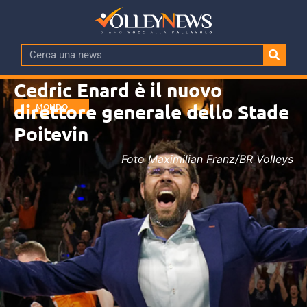
Cedric Enard è il nuovo
direttore generale dello Stade
MONDO
Poitevin
Foto Maximilian Franz/BR Volleys