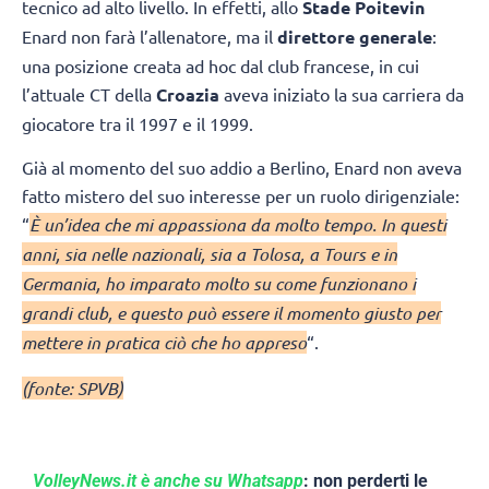
tecnico ad alto livello. In effetti, allo
Stade Poitevin
Enard non farà l’allenatore, ma il
direttore generale
:
una posizione creata ad hoc dal club francese, in cui
l’attuale CT della
Croazia
aveva iniziato la sua carriera da
giocatore tra il 1997 e il 1999.
Già al momento del suo addio a Berlino, Enard non aveva
fatto mistero del suo interesse per un ruolo dirigenziale:
“
È un’idea che mi appassiona da molto tempo. In questi
anni, sia nelle nazionali, sia a Tolosa, a Tours e in
Germania, ho imparato molto su come funzionano i
grandi club, e questo può essere il momento giusto per
mettere in pratica ciò che ho appreso
“.
(fonte: SPVB)
VolleyNews.it è anche su Whatsapp
: non perderti le