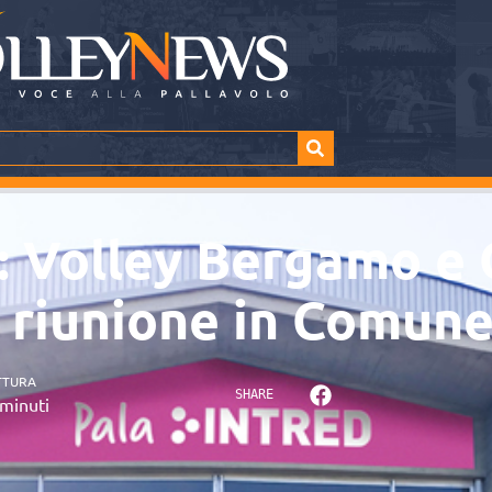
: Volley Bergamo e 
 riunione in Comun
TTURA
SHARE
minuti