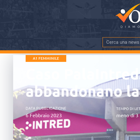
A1 FEMMINILE
Caso PalaIntred
abbandonano la
DATA PUBBLICAZIONE
TEMPO DI LE
6 Febbraio 2023
meno di 3 