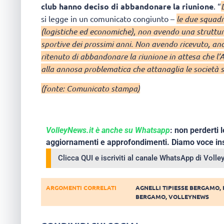
club hanno deciso di abbandonare la riunione
. “
si legge in un comunicato congiunto –
le due squadr
(logistiche ed economiche), non avendo una struttura 
sportive dei prossimi anni. Non avendo ricevuto, anc
ritenuto di abbandonare la riunione in attesa che l
alla annosa problematica che attanaglia le società s
(fonte: Comunicato stampa)
VolleyNews.it è anche su Whatsapp
: non perderti l
aggiornamenti e approfondimenti. Diamo voce ins
Clicca QUI e iscriviti al canale WhatsApp di Voll
ARGOMENTI CORRELATI
AGNELLI TIPIESSE BERGAMO
,
BERGAMO
,
VOLLEYNEWS