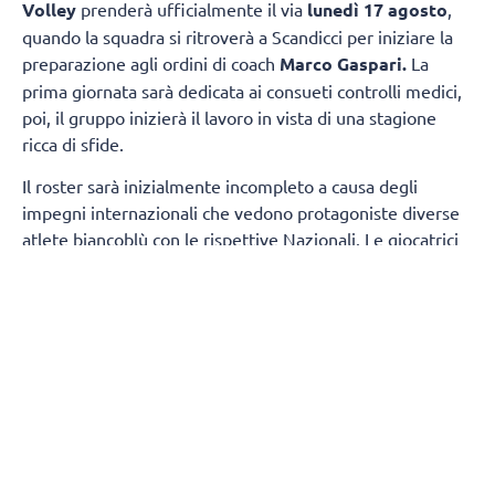
Volley
prenderà ufficialmente il via
lunedì 17 agosto
,
quando la squadra si ritroverà a Scandicci per iniziare la
preparazione agli ordini di coach
Marco Gaspari.
La
prima giornata sarà dedicata ai consueti controlli medici,
poi, il gruppo inizierà il lavoro in vista di una stagione
ricca di sfide.
Il roster sarà inizialmente incompleto a causa degli
impegni internazionali che vedono protagoniste diverse
atlete biancoblù con le rispettive Nazionali. Le giocatrici
della prima squadra presenti fin dal primo giorno
saranno:
Sara Alberti, Martina Armini, Caterina
Bosetti, Sofia D'Odorico, Emma Graziani, Imma
Sirressi e Lise Van Hecke, mentre Maja Aleksic si
aggregherà al gruppo a partire dal 19 agosto.
A
completare il gruppo di lavoro prenderanno parte
anche
cinque atlete della formazione di Serie
B1
:
Chiara Arcangeli, Martina Cantoni, Asia Conte,
Virginia Sola e Jessica Trunner.
Durante il