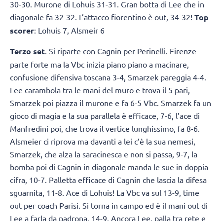
30-30. Murone di Lohuis 31-31. Gran botta di Lee che in
diagonale fa 32-32. L’attacco fiorentino è out, 34-32!
Top
scorer
: Lohuis 7, Alsmeir 6
Terzo set
. Si riparte con Cagnin per Perinelli. Firenze
parte forte ma la Vbc inizia piano piano a macinare,
confusione difensiva toscana 3-4, Smarzek pareggia 4-4.
Lee carambola tra le mani del muro e trova il 5 pari,
Smarzek poi piazza il murone e fa 6-5 Vbc. Smarzek fa un
gioco di magia e la sua parallela è efficace, 7-6, l’ace di
Manfredini poi, che trova il vertice lunghissimo, fa 8-6.
Alsmeier ci riprova ma davanti a lei c’è la sua nemesi,
Smarzek, che alza la saracinesca e non si passa, 9-7, la
bomba poi di Cagnin in diagonale manda le sue in doppia
cifra, 10-7. Palletta efficace di Cagnin che lascia la difesa
sguarnita, 11-8. Ace di Lohuis! La Vbc va sul 13-9, time
out per coach Parisi. Si torna in campo ed è il mani out di
Lee a farla da padrona, 14-9. Ancora Lee, palla tra rete e