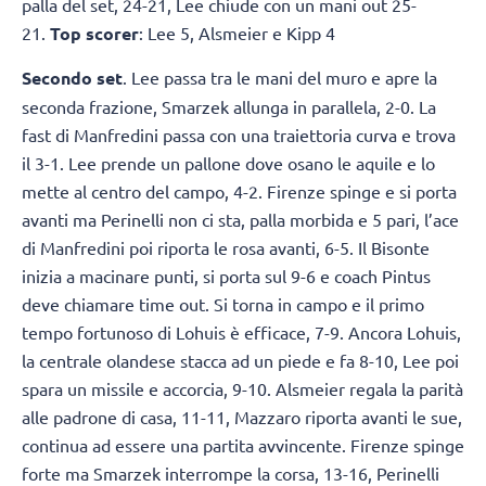
palla del set, 24-21, Lee chiude con un mani out 25-
21.
Top scorer
: Lee 5, Alsmeier e Kipp 4
Secondo set
. Lee passa tra le mani del muro e apre la
seconda frazione, Smarzek allunga in parallela, 2-0. La
fast di Manfredini passa con una traiettoria curva e trova
il 3-1. Lee prende un pallone dove osano le aquile e lo
mette al centro del campo, 4-2. Firenze spinge e si porta
avanti ma Perinelli non ci sta, palla morbida e 5 pari, l’ace
di Manfredini poi riporta le rosa avanti, 6-5. Il Bisonte
inizia a macinare punti, si porta sul 9-6 e coach Pintus
deve chiamare time out. Si torna in campo e il primo
tempo fortunoso di Lohuis è efficace, 7-9. Ancora Lohuis,
la centrale olandese stacca ad un piede e fa 8-10, Lee poi
spara un missile e accorcia, 9-10. Alsmeier regala la parità
alle padrone di casa, 11-11, Mazzaro riporta avanti le sue,
continua ad essere una partita avvincente. Firenze spinge
forte ma Smarzek interrompe la corsa, 13-16, Perinelli