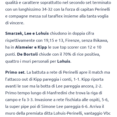
qualità e carattere soprattutto nel secondo set terminato
con un lunghissimo 34-32 con la forza di capitan Perinelli
e compagne messa sul taraflex insieme alla tanta voglia
di vincere.
Smarzek, Lee e Lohuis
chiudono in doppia cifra
rispettivamente con 19,15 e 13, Firenze, senza Ihikawa,
ha in
Alsmeier e Kipp
le sue top scorer con 12 e 10
punti.
De Bortoli
chiude con il 70% di rice positiva,
quattro i muri personali per
Lohuis
.
Primo set
. La battuta a rete di Perinelli apre il match ma
l’attacco out di Kipp pareggia i conti, 1-1. Kipp riporta
avanti le sue ma la botta di Lee pareggia ancora, 2-2.
Primo tempo lungo di Manfredini che trova la riga di
campo e fa 3-3. Invasione a rete fischiata alle ospiti, 5-6,
la super pipe poi di Simone Lee pareggia 6-6. Arriva il
muro della premiata ditta Lohuis-Perinelli, vantaggio Vbc