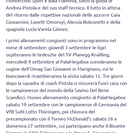
Montecchio Sport e Baia Flaminia, sotto la guida di
Andrea Pistola e del suo staff tecnico. Il tutto in attesa
del ritorno dalle rispettive nazionali delle azzurre Gaia
Giovannini, Loveth Omoruyi, Alessia Bolzonetti e della
spagnola Lucía Varela Gómez.
I primi allenamenti congiunti sono in programma nel
mese di settembre: giovedì 3 settembre le tigri
ospiteranno le tedesche del TV Planegg-Krailling;
mercoledì 9 settembre al PalaMegabox scenderanno le
cugine dell’Omag San Giovanni in Marignano, cui le
biancoverdi ricambieranno la visita sabato 12. Tre giorni
dopo la squadra di coach Pistola si misurerà fuori casa con
le campionesse del mondo della Savino Del Bene
Scandicci. Nuovo allenamento congiunto al PalaMegabox
sabato 19 settembre con le campionesse di Germania del
VfB Suhl Lotto Thüringen, poi chiusura del
precampionato con il Torneo McDonald’s sabato 26 e
domenica 27 settembre, cui partecipano anche Il Bisonte
Firenze, la CDA Talmassons e la Omag S. Giovanni in