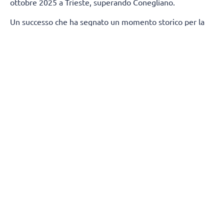
ottobre 2025 a Trieste, superando Conegliano.
Un successo che ha segnato un momento storico per la
città di Milano, regalandole un trofeo nazionale nella
pallavolo dopo 80 anni.
Termineranno, contestualmente, anche i rapporti tra
Numia Vero Volley e Andrea Mafrici (secondo allenatore)
e Kasper Duda (scoutman).
Tutta la società Vero Volley saluta con affetto e stima
Stefano Lavarini e il suo staff, ringraziandoli per la
professionalità e i valori trasmessi durante due stagioni
condivise, augurando loro il meglio per il proseguimento
della carriera.
(Fonte comunicato stampa)
SEGUICI
SUI
SOCIAL