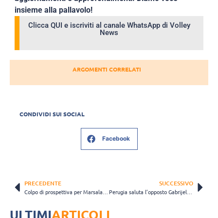
insieme alla pallavolo!
Clicca QUI e iscriviti al canale WhatsApp di Volley
News
ARGOMENTI CORRELATI
CONDIVIDI SUI SOCIAL
Facebook
PRECEDENTE
SUCCESSIVO
Colpo di prospettiva per Marsala: in Sicilia arriva la schiacciatrice classe 2007 Sara Dodi
Perugia saluta l’opposto Gabrijel Cvanciger: “Ricorderò questa stagione per il resto della vita”
ULTIMI
ARTICOLI