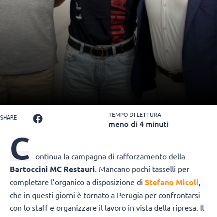
TEMPO DI LETTURA
SHARE
meno di 4 minuti
C
ontinua la campagna di rafforzamento della
Bartoccini MC Restauri
. Mancano pochi tasselli per
completare l’organico a disposizione di
Stefano Micoli
,
che in questi giorni è tornato a Perugia per confrontarsi
con lo staff e organizzare il lavoro in vista della ripresa. Il