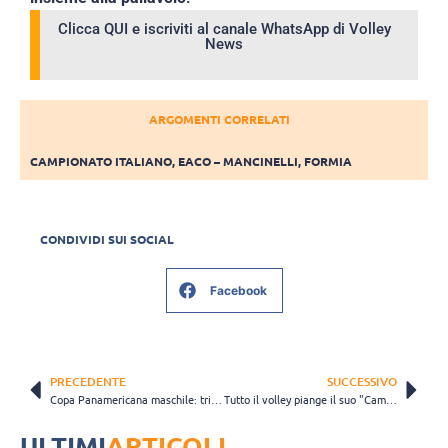
Clicca QUI e iscriviti al canale WhatsApp di Volley
News
ARGOMENTI CORRELATI
CAMPIONATO ITALIANO
,
EACO – MANCINELLI
,
FORMIA
CONDIVIDI SUI SOCIAL
Facebook
PRECEDENTE
SUCCESSIVO
Copa Panamericana maschile: trionfa Cuba, abdica l’Argentina
Tutto il volley piange il suo "Campeón". Atanasijevic: "La pallavolo non sarà più la stessa"
ULTIMI
ARTICOLI