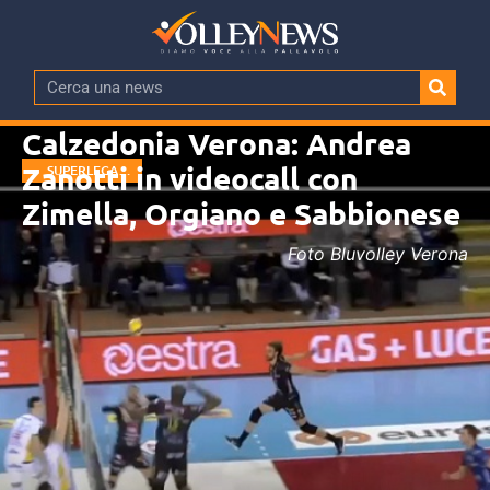
Calzedonia Verona: Andrea
Zanotti in videocall con
SUPERLEGA
MASCHILE
Zimella, Orgiano e Sabbionese
Foto Bluvolley Verona