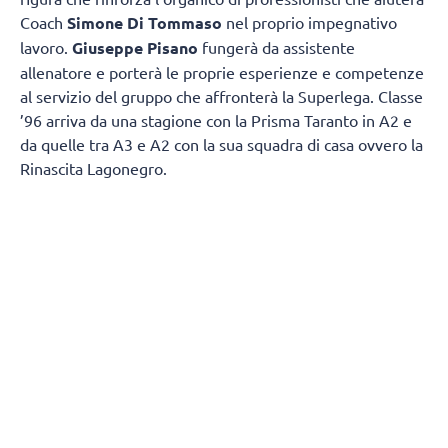
Coach
Simone Di Tommaso
nel proprio impegnativo
lavoro.
Giuseppe Pisano
fungerà da assistente
allenatore e porterà le proprie esperienze e competenze
al servizio del gruppo che affronterà la Superlega. Classe
’96 arriva da una stagione con la Prisma Taranto in A2 e
da quelle tra A3 e A2 con la sua squadra di casa ovvero la
Rinascita Lagonegro.
Giuseppe Pisano si racconta e spiega come è diventato
un allenatore:
“Vengo da un piccolo paesino della
Basilicata chiamato Marsicovetere
da un punto di vista
sportivo mi sono avvicinato un po’ tardi alla pallavolo,
poiché avevo 17 anni quando ho iniziato il primo anno
come giocatore, ma l’amore per questo sport posso dire di
averlo sempre avuto fin da piccolo. Sapendo che non
avrei potuto avere una grande carriera sportiva come
giocatore, decisi di intraprendere la carriera da allenatore
un po’ per amore dello sport un po’ per trasmettere quello