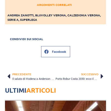
ARGOMENTI CORRELATI
ANDREA ZANOTTI
,
BLUVOLLEY VERONA
,
CALZEDONIA VERONA
,
SERIE A
,
SUPERLEGA
CONDIVIDI SUI SOCIAL
Facebook
PRECEDENTE
SUCCESSIVO
Il saluto di Modena a Anderson: “E’ stato un piacere ammirare la tua eleganza”
Porto Robur Costa 2030: ecco il nome della nuova Ravenna
ULTIMI
ARTICOLI