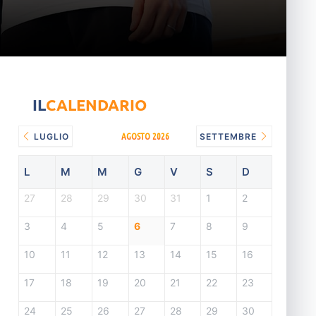
IL
CALENDARIO
AGOSTO 2026
LUGLIO
SETTEMBRE
L
M
M
G
V
S
D
27
28
29
30
31
1
2
3
4
5
6
7
8
9
10
11
12
13
14
15
16
17
18
19
20
21
22
23
24
25
26
27
28
29
30