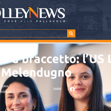
lo a braccetto: l’US 
i Melendugno
TTURA
SHARE
minuti