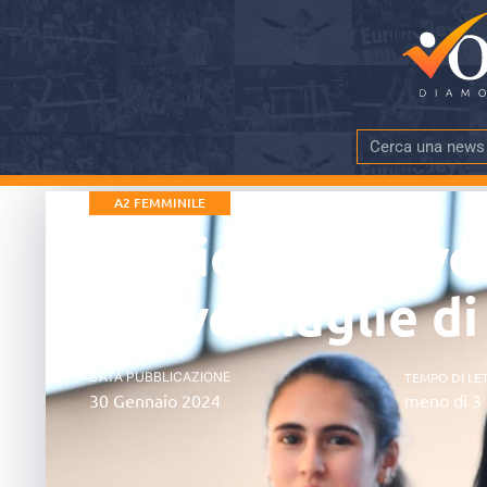
A2 FEMMINILE
Calcio e pallavo
nuove maglie d
DATA PUBBLICAZIONE
TEMPO DI LE
30 Gennaio 2024
meno di 3 