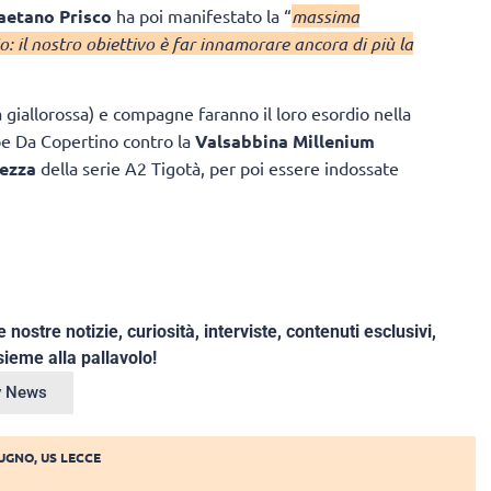
aetano Prisco
ha poi manifestato la “
massima
o: il nostro obiettivo è far innamorare ancora di più la
 giallorossa) e compagne faranno il loro esordio nella
pe Da Copertino contro la
Valsabbina Millenium
vezza
della serie A2 Tigotà, per poi essere indossate
e nostre notizie, curiosità, interviste, contenuti esclusivi,
ieme alla pallavolo!
ey News
UGNO
,
US LECCE