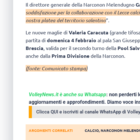
Il direttore generale della Narconon Melendugno
G
soddisfazione per la collaborazione con il Lecce calci
nostra platea del territorio salentino
“.
Le nuove maglie di
Valeria Caracuta
(grande tifosa
partita di
domenica 4 febbraio
al pala San Giusep
Brescia
, valida per il secondo turno della
Pool Sal
anche dalla
Prima Divisione
della Narconon.
(fonte: Comunicato stampa)
VolleyNews.it è anche su Whatsapp
: non perderti l
aggiornamenti e approfondimenti. Diamo voce ins
Clicca QUI e iscriviti al canale WhatsApp di Voll
ARGOMENTI CORRELATI
CALCIO
,
NARCONON MELEND