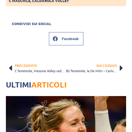
C MASCHILE
,
CALDAROLA VOLLEY
CONDIVIDI SUI SOCIAL
Facebook
PRECEDENTE
SUCCESSIVO
C femminile, Messina Volley cede in trasferta contro la Polisportiva Nino Romano per 3-0
B2 femminile, la De Mitri – Carlo Forti espugna Ribani Castenaso dopo 4 set di battaglia
ULTIMI
ARTICOLI