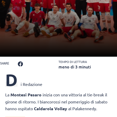
TEMPO DI LETTURA
SHARE
meno di 3 minuti
D
i Redazione
La
Montesi Pesaro
inizia con una vittoria al tie-break il
girone di ritorno. I biancorossi nel pomeriggio di sabato
hanno ospitato
Caldarola Volley
al Palakennedy.