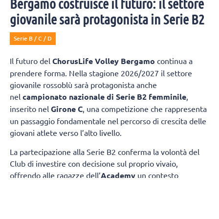
Bergamo costruisce il futuro: il settore
giovanile sarà protagonista in Serie B2
Serie B / C / D
Il futuro del
ChorusLife Volley Bergamo
continua a
prendere forma. Nella stagione 2026/2027 il settore
giovanile rossoblù sarà protagonista anche
nel
campionato nazionale di Serie B2 femminile
,
inserito nel
Girone C
, una competizione che rappresenta
un passaggio fondamentale nel percorso di crescita delle
giovani atlete verso l’alto livello.
La partecipazione alla Serie B2 conferma la volontà del
Club di investire con decisione sul proprio vivaio,
offrendo alle ragazze dell’
Academy
un contesto
competitivo nel quale misurarsi ogni settimana con
società di grande tradizione e consolidata esperienza.
Il
gruppo sarà composto da atlete giovanissime,