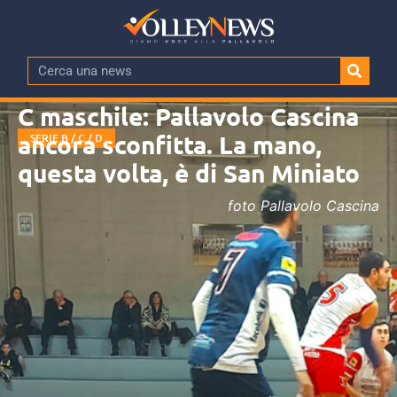
C maschile: Pallavolo Cascina
ancora sconfitta. La mano,
SERIE B / C / D
questa volta, è di San Miniato
foto Pallavolo Cascina