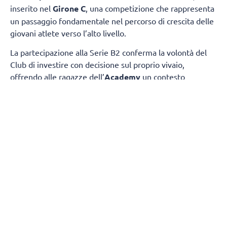
inserito nel
Girone C
, una competizione che rappresenta
un passaggio fondamentale nel percorso di crescita delle
giovani atlete verso l’alto livello.
La partecipazione alla Serie B2 conferma la volontà del
Club di investire con decisione sul proprio vivaio,
offrendo alle ragazze dell’
Academy
un contesto
competitivo nel quale misurarsi ogni settimana con
società di grande tradizione e consolidata esperienza.
Il
gruppo sarà composto da atlete giovanissime,
provenienti dalle squadre under 17 e under 19.
gironi del campionato nazionale
La composizione dei
è
stata definita dalla FIPAV in vista della nuova stagione.
Il Girone C vedrà il
ChorusLife Volley Bergamo
Academy
affrontare un campionato di alto profilo
insieme a:
Valpala Brembana & Rolle