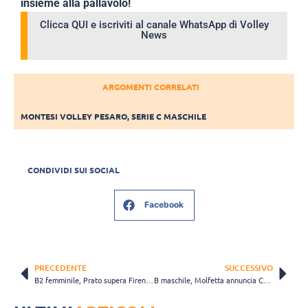
insieme alla pallavolo!
Clicca QUI e iscriviti al canale WhatsApp di Volley
News
ARGOMENTI CORRELATI
MONTESI VOLLEY PESARO
,
SERIE C MASCHILE
CONDIVIDI SUI SOCIAL
Facebook
PRECEDENTE
SUCCESSIVO
B2 femminile, Prato supera Firenze Ovest nella prima uscita amichevole
B maschile, Molfetta annuncia Caldarola: “Voglio far vedere chi sono e quanto valgo”