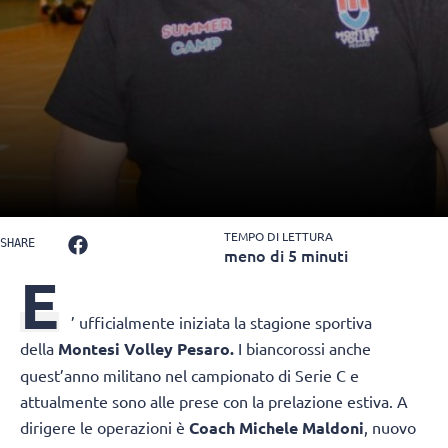
TEMPO DI LETTURA
SHARE
meno di 5 minuti
E
’ ufficialmente iniziata la stagione sportiva
della
Montesi Volley Pesaro.
I biancorossi anche
quest’anno militano nel campionato di Serie C e
attualmente sono alle prese con la prelazione estiva. A
dirigere le operazioni è
Coach Michele Maldoni
, nuovo