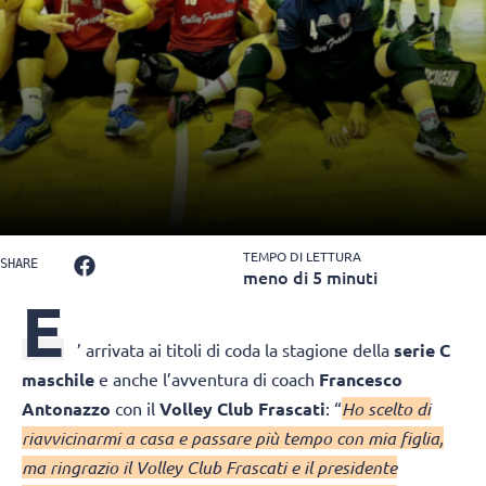
TEMPO DI LETTURA
SHARE
meno di 5 minuti
E
’ arrivata ai titoli di coda la stagione della
serie C
maschile
e anche l’avventura di coach
Francesco
Antonazzo
con il
Volley Club Frascati
: “
Ho scelto di
riavvicinarmi a casa e passare più tempo con mia figlia,
ma ringrazio il Volley Club Frascati e il presidente