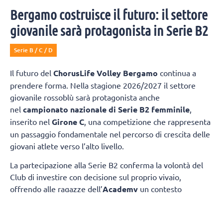
Bergamo costruisce il futuro: il settore
giovanile sarà protagonista in Serie B2
Serie B / C / D
Il futuro del
ChorusLife Volley Bergamo
continua a
prendere forma. Nella stagione 2026/2027 il settore
giovanile rossoblù sarà protagonista anche
nel
campionato nazionale di Serie B2 femminile
,
inserito nel
Girone C
, una competizione che rappresenta
un passaggio fondamentale nel percorso di crescita delle
giovani atlete verso l’alto livello.
La partecipazione alla Serie B2 conferma la volontà del
Club di investire con decisione sul proprio vivaio,
offrendo alle ragazze dell’
Academy
un contesto
competitivo nel quale misurarsi ogni settimana con
società di grande tradizione e consolidata esperienza.
Il