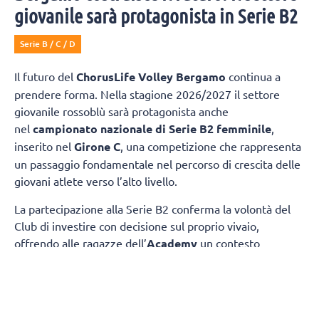
giovanile sarà protagonista in Serie B2
Serie B / C / D
Il futuro del
ChorusLife Volley Bergamo
continua a
prendere forma. Nella stagione 2026/2027 il settore
giovanile rossoblù sarà protagonista anche
nel
campionato nazionale di Serie B2 femminile
,
inserito nel
Girone C
, una competizione che rappresenta
un passaggio fondamentale nel percorso di crescita delle
giovani atlete verso l’alto livello.
La partecipazione alla Serie B2 conferma la volontà del
Club di investire con decisione sul proprio vivaio,
offrendo alle ragazze dell’
Academy
un contesto
competitivo nel quale misurarsi ogni settimana con
società di grande tradizione e consolidata esperienza.
Il
gruppo sarà composto da atlete giovanissime,
provenienti dalle squadre under 17 e under 19.