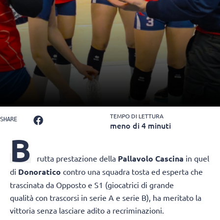
TEMPO DI LETTURA
SHARE
meno di 4 minuti
B
rutta prestazione della
Pallavolo Cascina
in quel
di
Donoratico
contro una squadra tosta ed esperta che
trascinata da Opposto e S1 (giocatrici di grande
qualità con trascorsi in serie A e serie B), ha meritato la
vittoria senza lasciare adito a recriminazioni.