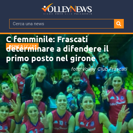
C femminile: Frascati
determinare a difendere il
SERIE B / C / D
primo posto nel girone
foto Volley Club Frascati