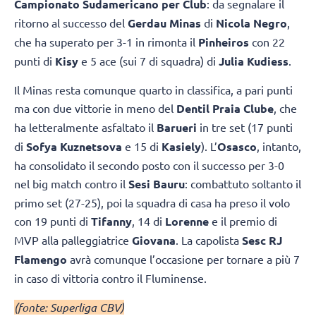
Campionato Sudamericano per Club
: da segnalare il
ritorno al successo del
Gerdau Minas
di
Nicola Negro
,
che ha superato per 3-1 in rimonta il
Pinheiros
con 22
punti di
Kisy
e 5 ace (sui 7 di squadra) di
Julia Kudiess
.
Il Minas resta comunque quarto in classifica, a pari punti
ma con due vittorie in meno del
Dentil Praia Clube
, che
ha letteralmente asfaltato il
Barueri
in tre set (17 punti
di
Sofya Kuznetsova
e 15 di
Kasiely
). L’
Osasco
, intanto,
ha consolidato il secondo posto con il successo per 3-0
nel big match contro il
Sesi Bauru
: combattuto soltanto il
primo set (27-25), poi la squadra di casa ha preso il volo
con 19 punti di
Tifanny
, 14 di
Lorenne
e il premio di
MVP alla palleggiatrice
Giovana
. La capolista
Sesc RJ
Flamengo
avrà comunque l’occasione per tornare a più 7
in caso di vittoria contro il Fluminense.
(fonte: Superliga CBV)