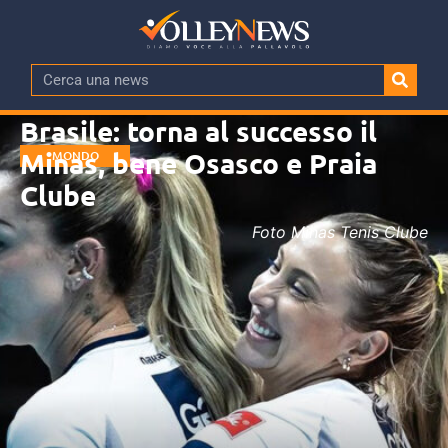
Brasile: torna al successo il
Minas, bene Osasco e Praia
MONDO
Clube
Foto Minas Tenis Clube