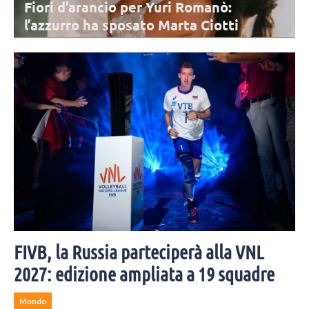
Fiori d’arancio per Yuri Romanò:
l’azzurro ha sposato Marta Ciotti
Mercoledì 5 agosto Yuri Romanò è convolato a nozze per la seconda
volta con Marta Ciotti. Moltissimi i colleghi e amici invitati alla
cerimonia.
FIVB, la Russia parteciperà alla VNL
2027: edizione ampliata a 19 squadre
Mondo