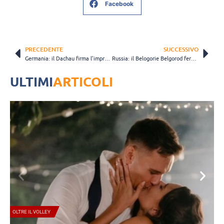
Facebook
PRECEDENTE
SUCCESSIVO
Germania: il Dachau firma l’impresa, Berlin ko al tie break
Russia: il Belogorie Belgorod ferma anche la Lokomotiv
ULTIMI
ARTICOLI
OLTRE IL VOLLEY
A