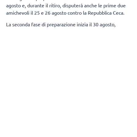
agosto e, durante il ritiro, disputerà anche le prime due
amichevoli il 25 e 26 agosto contro la Repubblica Ceca.
La seconda fase di preparazione inizia il 30 agosto,
quando la squadra si trasferirà a Sofia. Gli allenamenti si
svolgeranno all'Arena 8888 Sofia, dove disputeranno
altre due amichevoli contro la Serbia l'1 e il 2 settembre.
Per l'inizio della preparazione, Gianlorenzo Blengini ha
individuato la seguente rosa:
Alzatori:
Simeon Nikolov, Stoil Palev
Centrali:
Alex Grozdanov, Boris Nachev, Iliya Petkov,
Preslav Petkov
Schiacciatori:
Alexander Nikolov, Asparuh Asparuhov,
Georgi Tatarov, Denisslav Bardarov, Martin Atanasov, Rusi
Zhelev, Jasmine Velichkov
Opposto:
Venislav Antov
Libero:
Damian Kolev