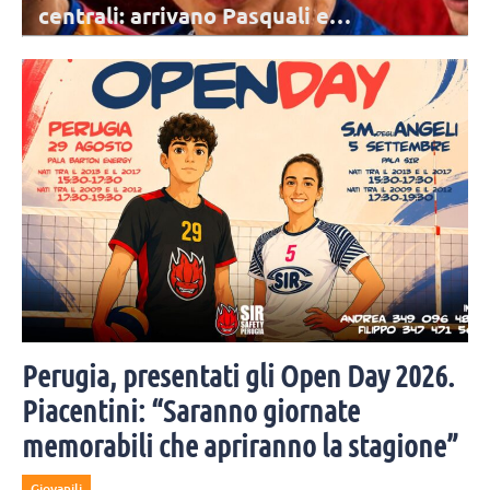
campagna abbonamenti di Brescia per
la stagione 2026/2027
Il claim della campagna è un invito ai tifosi a vivere tutte le partite
dal vivo ed essere protagonisti del campionato. Le vendite partono il
10 agosto.
Perugia, presentati gli Open Day 2026.
Piacentini: “Saranno giornate
memorabili che apriranno la stagione”
Giovanili