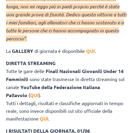
lunga, non mi reggo più in piedi proprio perché è stata
una grande prova di fisicità. Dedico questa vittoria a tutti
i miei familiari, agli allenatori che ci hanno sostenuto e a
tutte le persone che ci hanno accompagnato in questo
percorso”.
La
GALLERY
di giornata è disponibile
QUI
.
DIRETTA STREAMING
Tutte le gare delle
Finali Nazionali Giovanili
Under 14
Femminili
sono state trasmesse in diretta streaming sul
canale
YouTube della Federazione Italiana
Pallavolo
(
QUI
).
Tutti i dettagli, risultati e classifiche aggiornati in tempo
reale, sono invece disponibili sul sito ufficiale della
manifestazione
QUI
.
I RISULTATI DELLA GIORNATA, 01/06