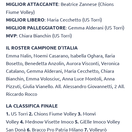
MIGLIOR ATTACCANTE
: Beatrice Zannese (Chions
Fiume Volley)
MIGLIOR LIBERO
: Maria Cecchetto (US Torri)
MIGLIOR PALLEGGIATORE
: Gemma Alderani (US Torri)
MVP
: Chiara Bianchin (US Torri)
IL ROSTER CAMPIONE D’ITALIA
Emma Nalin, Noemi Casarano, Isabella Oghara, Ilaria
Bosetto, Benedetta Anzolin, Aurora Visconti, Veronica
Catalano, Gemma Alderani, Maria Cecchetto, Chiara
Bianchin, Emma Volosciuc, Anna Luce Montoli, Anna
Pizzuti, Giulia Vianello. All. Alessandro Giovannetti, 2 All.
Riccardo Rocco
LA CLASSIFICA FINALE
1.
US Torri
2.
Chions Fiume Volley
3.
Monvì
Volley
4.
Mednow Visette Imoco
5.
GiElle Imoco Volley
San Donà
6.
Bracco Pro Patria Milano
7.
Volleyrò