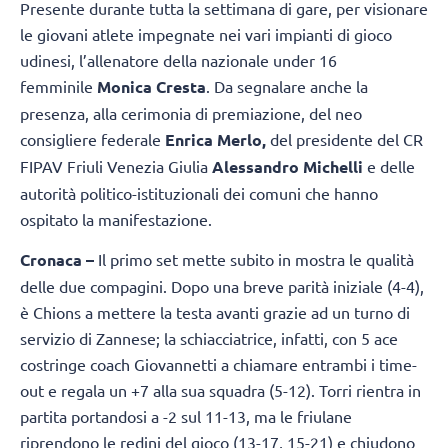
Presente durante tutta la settimana di gare, per visionare
le giovani atlete impegnate nei vari impianti di gioco
udinesi, l’allenatore della nazionale under 16
femminile
Monica Cresta
. Da segnalare anche la
presenza, alla cerimonia di premiazione, del neo
consigliere federale
Enrica Merlo,
del presidente del CR
FIPAV Friuli Venezia Giulia
Alessandro Michelli
e delle
autorità politico-istituzionali dei comuni che hanno
ospitato la manifestazione.
Cronaca –
Il primo set mette subito in mostra le qualità
delle due compagini. Dopo una breve parità iniziale (4-4),
è Chions a mettere la testa avanti grazie ad un turno di
servizio di Zannese; la schiacciatrice, infatti, con 5 ace
costringe coach Giovannetti a chiamare entrambi i time-
out e regala un +7 alla sua squadra (5-12). Torri rientra in
partita portandosi a -2 sul 11-13, ma le friulane
riprendono le redini del gioco (13-17, 15-21) e chiudono