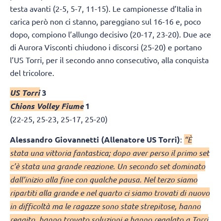
testa avanti (2-5, 5-7, 11-15). Le campionesse d’Italia in
carica però non ci stanno, pareggiano sul 16-16 e, poco
dopo, compiono l’allungo decisivo (20-17, 23-20). Due ace
di Aurora Visconti chiudono i discorsi (25-20) e portano
l’US Torri, per il secondo anno consecutivo, alla conquista
del tricolore.
US Torri
3
Chions Volley Fiume
1
(22-25, 25-23, 25-17, 25-20)
Alessandro Giovannetti (Allenatore US Torri)
:
“È
stata una vittoria fantastica; dopo aver perso il primo set
c’è stata una grande reazione. Un secondo set dominato
dall’inizio alla fine con qualche pausa. Nel terzo siamo
ripartiti alla grande e nel quarto ci siamo trovati di nuovo
in difficoltà ma le ragazze sono state strepitose, hanno
reagito, hanno trovato soluzioni e hanno regalato a Torri