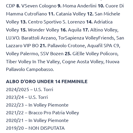
CDP
8.
VSeven Cologno
9.
Moma Anderlini
10.
Cuore Di
Mamma Cutrofiano
11.
Catania Volley
12.
San Michele
Volley
13.
Centro Sportivo S. Lorenzo
14.
Adriatica
Volley
15.
Wonder Volley
16.
Aquila
17.
Altino Volley,
LU.VO. Barattoli Arzano, TorSapienza VolleyFriends, San
Lazzaro VIP BO
21.
Pallavolo Crotone, Aquafil SPA C9,
Volley Palermo, SSV Bozen
25.
GiElle Volley Policoro,
Tiber Volley In The Valley, Cogne Aosta Volley, Nuova
Pallavolo Campobasso.
ALBO D’ORO UNDER 14 FEMMINILE
2024/2025 – U.S. Torri
2023/24 – U.S. Torri
2022/23 – In Volley Piemonte
2021/22 – Bracco Pro Patria Volley
2020/21 – In Volley Piemonte
2019/20 – NON DISPUTATA