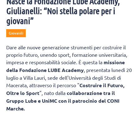
Nasce la Fondazione Lube Academy,
Giulianelli: “Noi stella polare per i
giovani”
Giovanili
Dare alle nuove generazione strumenti per costruire il
proprio futuro, unendo sport, formazione universitaria,
impresa e responsabilità sociale. È questa la
missione
della Fondazione LUBE Academy
, presentata lunedì 20
luglio a Villa Lauri, sede dell'Università degli Studi di
Macerata, attraverso il percorso "
Costruire il Futuro,
Oltre lo Sport
", nato dalla
collaborazione tra il
Gruppo Lube e UniMC con il patrocinio del CONI
Marche.
L'obiettivo è trasformare il patrimonio di
esperienza maturato in oltre trentacinque anni di attività
sportiva in un modello capace di accompagnare