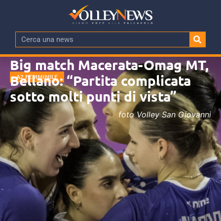
Big match Macerata-Omag MT,
Bellano: “Partita complicata
A2 FEMMINILE
sotto molti punti di vista”
foto Volley San Giovanni