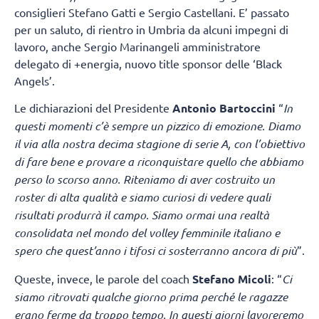
consiglieri Stefano Gatti e Sergio Castellani. E’ passato
per un saluto, di rientro in Umbria da alcuni impegni di
lavoro, anche Sergio Marinangeli amministratore
delegato di +energia, nuovo title sponsor delle ‘Black
Angels’.
Le dichiarazioni del Presidente
Antonio Bartoccini
“
In
questi momenti c’è sempre un pizzico di emozione. Diamo
il via alla nostra decima stagione di serie A, con l’obiettivo
di fare bene e provare a riconquistare quello che abbiamo
perso lo scorso anno. Riteniamo di aver costruito un
roster di alta qualità e siamo curiosi di vedere quali
risultati produrrà il campo. Siamo ormai una realtà
consolidata nel mondo del volley femminile italiano e
spero che quest’anno i tifosi ci sosterranno ancora di più
”.
Queste, invece, le parole del coach
Stefano Micoli
: “
Ci
siamo ritrovati qualche giorno prima perché le ragazze
erano ferme da troppo tempo. In questi giorni lavoreremo