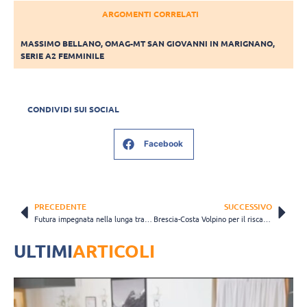
ARGOMENTI CORRELATI
MASSIMO BELLANO
,
OMAG-MT SAN GIOVANNI IN MARIGNANO
,
SERIE A2 FEMMINILE
CONDIVIDI SUI SOCIAL
Facebook
PRECEDENTE
SUCCESSIVO
Futura impegnata nella lunga trasferta a Olbia, Beltrami: “Vincerà chi giocherà con più qualità”
Brescia-Costa Volpino per il riscatto, Davidovic: “Siamo rimaste concentrate al massimo tutta la settimana”
ULTIMI
ARTICOLI