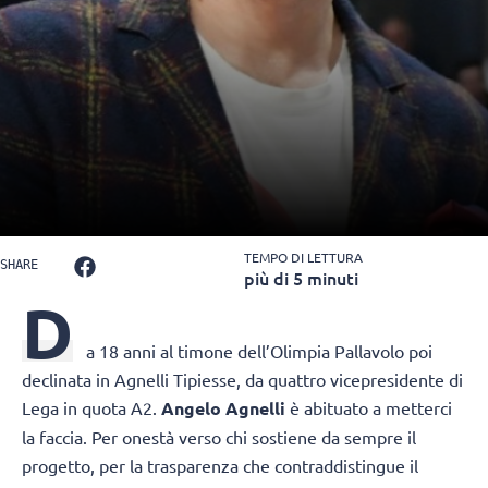
TEMPO DI LETTURA
SHARE
più di 5 minuti
D
a 18 anni al timone dell’Olimpia Pallavolo poi
declinata in Agnelli Tipiesse, da quattro vicepresidente di
Lega in quota A2.
Angelo Agnelli
è abituato a metterci
la faccia. Per onestà verso chi sostiene da sempre il
progetto, per la trasparenza che contraddistingue il