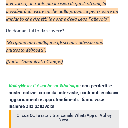
investitori, un ruolo più incisivo di quelli attuali, la
possibilità di uscire anche dalla provincia per trovare un
impianto che rispetti le norme della Lega Pallavolo”.
Un domani tutto da scrivere?
“Bergamo non molla, ma gli scenari adesso sono
piuttosto delineati”.
(fonte: Comunicato Stampa)
VolleyNews.it è anche su Whatsapp
: non perderti le
nostre notizie, curiosità, interviste, contenuti esclusivi,
aggiornamenti e approfondimenti. Diamo voce
insieme alla pallavolo!
Clicca QUI e iscriviti al canale WhatsApp di Volley
News