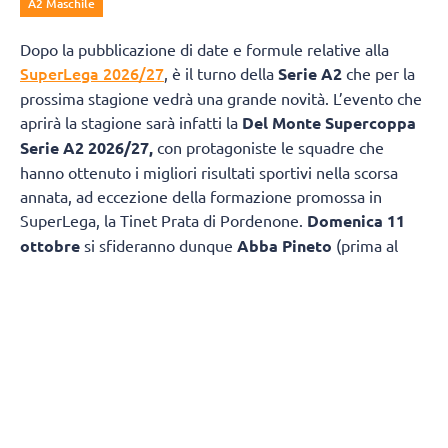
A2 Maschile
Dopo la pubblicazione di date e formule relative alla
SuperLega 2026/27
, è il turno della
Serie A2
che per la
prossima stagione vedrà una grande novità. L’evento che
aprirà la stagione sarà infatti la
Del Monte Supercoppa
Serie A2 2026/27,
con protagoniste le squadre che
hanno ottenuto i migliori risultati sportivi nella scorsa
annata, ad eccezione della formazione promossa in
SuperLega, la Tinet Prata di Pordenone.
Domenica 11
ottobre
si sfideranno dunque
Abba Pineto
(prima al
termine della scorsa Regular Season e vincitrice della
Del
Monte Coppa Italia A2
) e
Consoli Sferc
Brescia,
seconda in stagione regolare nello scorso
campionato.
Confermata una delle novità della scorsa annata, ovvero
la disputa della
Del Monte Coppa Italia A2
non più a
fine stagione, bensì al termine del girone di andata,