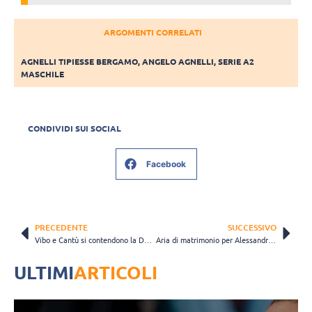
ARGOMENTI CORRELATI
AGNELLI TIPIESSE BERGAMO
,
ANGELO AGNELLI
,
SERIE A2
MASCHILE
CONDIVIDI SUI SOCIAL
Facebook
PRECEDENTE
SUCCESSIVO
Vibo e Cantù si contendono la Del Monte Supercoppa: il programma
Aria di matrimonio per Alessandro Tondo: “Ma adesso pensiamo ai Play Off…”
ULTIMI
ARTICOLI