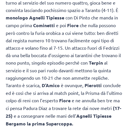
turno al servizio del suo numero quattro, gioca bene e
convinta lasciando pochissimo spazio a Taranto (4-11). È
monologo Agnelli Tipiesse
con Di Pinto che manda in
campo prima
Cominetti
e poi
Fiore
che nulla possono
però contro la furia orobica a cui viene tutto: ben diretti
dal regista numero 10 trovano facilmente ogni tipo di
attacco e volano fino al 7-15. Un attacco fuori di Fedrizzi
dà una bella boccata d’ossigeno ai tarantini che trovano il
nono punto, singolo episodio perché con
Terpin
al
servizio e il suo pari ruolo davanti mettono la quinta
raggiungendo un 10-21 che non ammette repliche.
Taranto è scarica,
D’Amico
è ovunque,
Pierotti
conclude
ed è così che si arriva al match point, la Prisma dà l’ultimo
colpo di reni con l’esperto
Fiore
e ne annulla ben tre ma
ci pensa Padura Diaz a trovare la rete dai nove metri
(17-
25)
e a consegnare nelle mani dell’
Agnelli Tipiesse
Bergamo la prima Supercoppa.