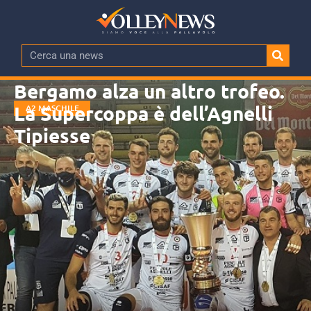
Bergamo alza un altro trofeo.
La Supercoppa è dell’Agnelli
A2 MASCHILE
Tipiesse