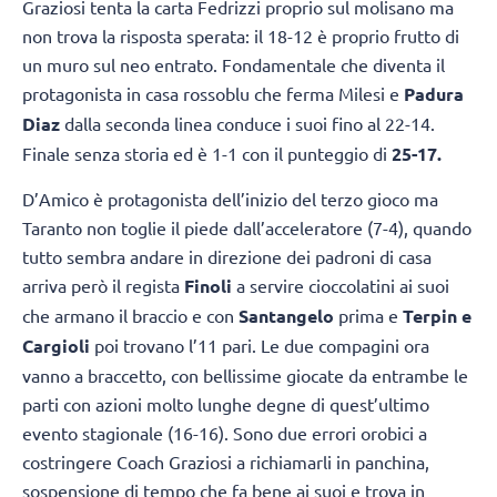
Graziosi tenta la carta Fedrizzi proprio sul molisano ma
non trova la risposta sperata: il 18-12 è proprio frutto di
un muro sul neo entrato. Fondamentale che diventa il
protagonista in casa rossoblu che ferma Milesi e
Padura
Diaz
dalla seconda linea conduce i suoi fino al 22-14.
Finale senza storia ed è 1-1 con il punteggio di
25-17.
D’Amico è protagonista dell’inizio del terzo gioco ma
Taranto non toglie il piede dall’acceleratore (7-4), quando
tutto sembra andare in direzione dei padroni di casa
arriva però il regista
Finoli
a servire cioccolatini ai suoi
che armano il braccio e con
Santangelo
prima e
Terpin e
Cargioli
poi trovano l’11 pari. Le due compagini ora
vanno a braccetto, con bellissime giocate da entrambe le
parti con azioni molto lunghe degne di quest’ultimo
evento stagionale (16-16). Sono due errori orobici a
costringere Coach Graziosi a richiamarli in panchina,
sospensione di tempo che fa bene ai suoi e trova in