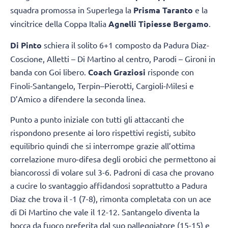
squadra promossa in Superlega la
Prisma Taranto
e la
vincitrice della Coppa Italia
Agnelli Tipiesse Bergamo
.
Di Pinto
schiera il solito 6+1 composto da Padura Diaz-
Coscione, Alletti – Di Martino al centro, Parodi – Gironi in
banda con Goi libero.
Coach Graziosi
risponde con
Finoli-Santangelo, Terpin–Pierotti, Cargioli-Milesi e
D’Amico a difendere la seconda linea.
Punto a punto iniziale con tutti gli attaccanti che
rispondono presente ai loro rispettivi registi, subito
equilibrio quindi che si interrompe grazie all’ottima
correlazione muro-difesa degli orobici che permettono ai
biancorossi di volare sul 3-6. Padroni di casa che provano
a cucire lo svantaggio affidandosi soprattutto a Padura
Diaz che trova il -1 (7-8), rimonta completata con un ace
di Di Martino che vale il 12-12. Santangelo diventa la
bocca da fuoco preferita dal suo palleggiatore (15-15) e