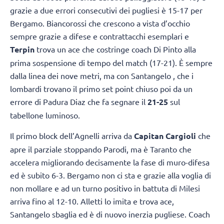
grazie a due errori consecutivi dei pugliesi è 15-17 per
Bergamo. Biancorossi che crescono a vista d’occhio
sempre grazie a difese e contrattacchi esemplari e
Terpin
trova un ace che costringe coach Di Pinto alla
prima sospensione di tempo del match (17-21). È sempre
dalla linea dei nove metri, ma con Santangelo , che i
lombardi trovano il primo set point chiuso poi da un
errore di Padura Diaz che fa segnare il
21-25
sul
tabellone luminoso.
Il primo block dell’Agnelli arriva da
Capitan Cargioli
che
apre il parziale stoppando Parodi, ma è Taranto che
accelera migliorando decisamente la fase di muro-difesa
ed è subito 6-3. Bergamo non ci sta e grazie alla voglia di
non mollare e ad un turno positivo in battuta di Milesi
arriva fino al 12-10. Alletti lo imita e trova ace,
Santangelo sbaglia ed è di nuovo inerzia pugliese. Coach