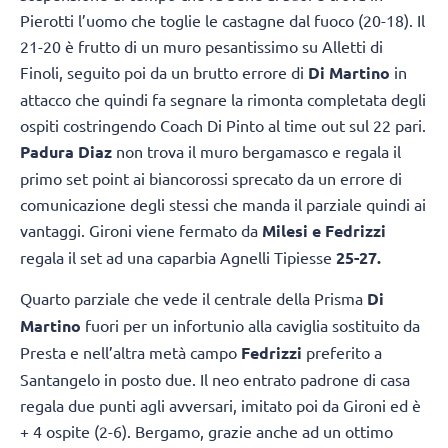
Pierotti l’uomo che toglie le castagne dal fuoco (20-18). Il
21-20 è frutto di un muro pesantissimo su Alletti di
Finoli, seguito poi da un brutto errore di
Di Martino
in
attacco che quindi fa segnare la rimonta completata degli
ospiti costringendo Coach Di Pinto al time out sul 22 pari.
Padura Diaz
non trova il muro bergamasco e regala il
primo set point ai biancorossi sprecato da un errore di
comunicazione degli stessi che manda il parziale quindi ai
vantaggi. Gironi viene fermato da
Milesi e Fedrizzi
regala il set ad una caparbia Agnelli Tipiesse
25-27.
Quarto parziale che vede il centrale della Prisma
Di
Martino
fuori per un infortunio alla caviglia sostituito da
Presta e nell’altra metà campo
Fedrizzi
preferito a
Santangelo in posto due. Il neo entrato padrone di casa
regala due punti agli avversari, imitato poi da Gironi ed è
+ 4 ospite (2-6). Bergamo, grazie anche ad un ottimo