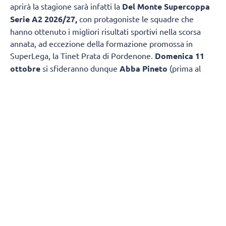
aprirà la stagione sarà infatti la
Del Monte Supercoppa
Serie A2 2026/27,
con protagoniste le squadre che
hanno ottenuto i migliori risultati sportivi nella scorsa
annata, ad eccezione della formazione promossa in
SuperLega, la Tinet Prata di Pordenone.
Domenica 11
ottobre
si sfideranno dunque
Abba Pineto
(prima al
termine della scorsa Regular Season e vincitrice della
Del
Monte Coppa Italia A2
) e
Consoli Sferc
Brescia,
seconda in stagione regolare nello scorso
campionato.
Confermata una delle novità della scorsa annata, ovvero
la disputa della
Del Monte Coppa Italia A2
non più a
fine stagione, bensì al termine del girone di andata,
qualificando le prime 8 squadre in classifica al giro di boa
e tornando alla formula con Quarti di Finale, Semifinali e
Finale in gara secca.
Retrocedono le ultime due formazioni in graduatoria al