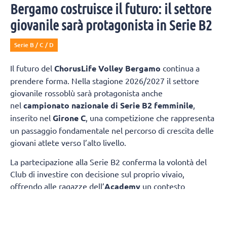
Bergamo costruisce il futuro: il settore
giovanile sarà protagonista in Serie B2
Serie B / C / D
Il futuro del
ChorusLife Volley Bergamo
continua a
prendere forma. Nella stagione 2026/2027 il settore
giovanile rossoblù sarà protagonista anche
nel
campionato nazionale di Serie B2 femminile
,
inserito nel
Girone C
, una competizione che rappresenta
un passaggio fondamentale nel percorso di crescita delle
giovani atlete verso l’alto livello.
La partecipazione alla Serie B2 conferma la volontà del
Club di investire con decisione sul proprio vivaio,
offrendo alle ragazze dell’
Academy
un contesto
competitivo nel quale misurarsi ogni settimana con
società di grande tradizione e consolidata esperienza.
Il
gruppo sarà composto da atlete giovanissime,