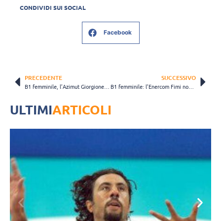
CONDIVIDI SUI SOCIAL
Facebook
PRECEDENTE
SUCCESSIVO
B1 femminile, l’Azimut Giorgione espugna Volano e conferma il primato
B1 femminile: l’Enercom Fimi non trova continuità, Peschiera si impone al tie break
ULTIMI
ARTICOLI