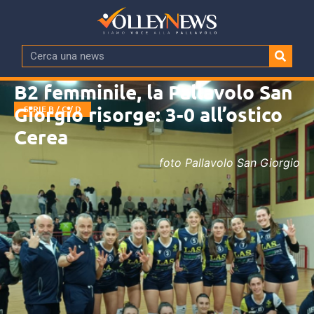
B2 femminile, la Pallavolo San
Giorgio risorge: 3-0 all’ostico
SERIE B / C / D
Cerea
foto Pallavolo San Giorgio