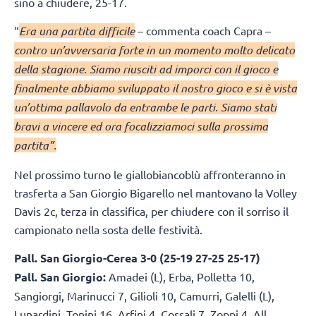
sino a chiudere, 25-17.
“
Era una partita difficile
– commenta coach Capra –
contro un’avversaria forte in un momento molto delicato
della stagione. Siamo riusciti ad imporci con il gioco e
finalmente abbiamo sviluppato il nostro gioco e si è vista
un’ottima pallavolo da entrambe le parti. Siamo stati
bravi a vincere ed ora focalizziamoci sulla prossima
partita”.
Nel prossimo turno le giallobiancoblù affronteranno in
trasferta a San Giorgio Bigarello nel mantovano la Volley
Davis 2c, terza in classifica, per chiudere con il sorriso il
campionato nella sosta delle festività.
Pall. San Giorgio-Cerea 3-0 (25-19 27-25 25-17)
Pall. San Giorgio:
Amadei (L), Erba, Polletta 10,
Sangiorgi, Marinucci 7, Gilioli 10, Camurri, Galelli (L),
Lunardini, Tonini 16, Arfini 4, Cossali 7, Zoppi 4. All.