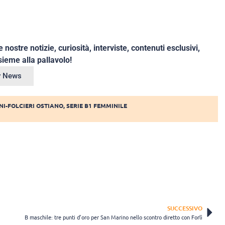
e nostre notizie, curiosità, interviste, contenuti esclusivi,
ieme alla pallavolo!
ey News
NI-FOLCIERI OSTIANO
,
SERIE B1 FEMMINILE
SUCCESSIVO
B maschile: tre punti d’oro per San Marino nello scontro diretto con Forlì