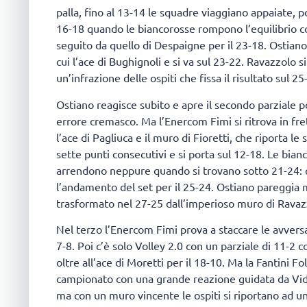
palla, fino al 13-14 le squadre viaggiano appaiate, po
16-18 quando le biancorosse rompono l’equilibrio co
seguito da quello di Despaigne per il 23-18. Ostiano 
cui l’ace di Bughignoli e si va sul 23-22. Ravazzolo 
un’infrazione delle ospiti che fissa il risultato sul 25
Ostiano reagisce subito e apre il secondo parziale p
errore cremasco. Ma l’Enercom Fimi si ritrova in fre
l’ace di Pagliuca e il muro di Fioretti, che riporta le 
sette punti consecutivi e si porta sul 12-18. Le bian
arrendono neppure quando si trovano sotto 21-24: q
l’andamento del set per il 25-24. Ostiano pareggia m
trasformato nel 27-25 dall’imperioso muro di Ravaz
Nel terzo l’Enercom Fimi prova a staccare le avversa
7-8. Poi c’è solo Volley 2.0 con un parziale di 11-2 c
oltre all’ace di Moretti per il 18-10. Ma la Fantini F
campionato con una grande reazione guidata da Vidi p
ma con un muro vincente le ospiti si riportano ad u