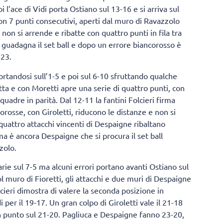
i l’ace di Vidi porta Ostiano sul 13-16 e si arriva sul
n 7 punti consecutivi, aperti dal muro di Ravazzolo
non si arrende e ribatte con quattro punti in fila tra
si guadagna il set ball e dopo un errore biancorosso è
-23.
ortandosi sull’1-5 e poi sul 6-10 sfruttando qualche
tta e con Moretti apre una serie di quattro punti, con
squadre in parità. Dal 12-11 la fantini Folcieri firma
corosse, con Giroletti, riducono le distanze e non si
uattro attacchi vincenti di Despaigne ribaltano
a è ancora Despaigne che si procura il set ball
zolo.
rie sul 7-5 ma alcuni errori portano avanti Ostiano sul
ol muro di Fioretti, gli attacchi e due muri di Despaigne
olcieri dimostra di valere la seconda posizione in
er il 19-17. Un gran colpo di Giroletti vale il 21-18
n punto sul 21-20. Pagliuca e Despaigne fanno 23-20,