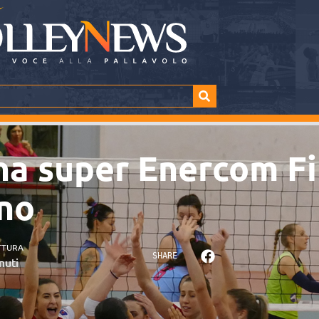
na super Enercom Fim
ano
TTURA
SHARE
nuti