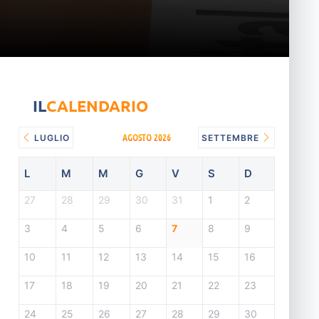
IL
CALENDARIO
AGOSTO 2026
LUGLIO
SETTEMBRE
L
M
M
G
V
S
D
27
28
29
30
31
1
2
3
4
5
6
7
8
9
10
11
12
13
14
15
16
17
18
19
20
21
22
23
24
25
26
27
28
29
30