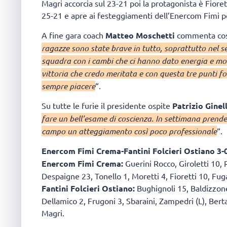
Magri accorcia sul 23-21 poi la protagonista è Fiorett
25-21 e apre ai festeggiamenti dell’Enercom Fimi per 
A fine gara coach
Matteo Moschetti
commenta così
ragazze sono state brave in tutto, soprattutto nel 
squadra con i cambi che ci hanno dato energia e mor
vittoria che credo meritata e con questa tre punti f
sempre piacere
“.
Su tutte le furie il presidente ospite
Patrizio Ginell
fare un bell’esame di coscienza. In settimana prend
campo un atteggiamento così poco professionale
“.
Enercom Fimi Crema-Fantini Folcieri Ostiano 3-0 
Enercom Fimi Crema:
Guerini Rocco, Giroletti 10, 
Despaigne 23, Tonello 1, Moretti 4, Fioretti 10, Fuga
Fantini Folcieri Ostiano:
Bughignoli 15, Baldizzone 
Dellamico 2, Frugoni 3, Sbaraini, Zampedri (L), Bertaz
Magri.