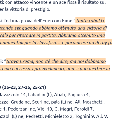
i: con attacco vincente e un ace fissa il risultato sul
la vittoria di prestigio.
 l’ottima prova dell’Enercom Fimi: “
Tanta roba! Le
secondo set quando abbiamo ottenuto una vittoria di
ale per ritornare in partita. Abbiamo ottenuto una
ondamentali per la classifica… e poi vincere un derby fa
i
: “
Brava Crema, non c’è che dire, ma noi dobbiamo
eremo i necessari provvedimenti, non si può mettere in
(25-23, 27-25, 25-21)
Ravazzolo 14, Labadini (L), Abati, Pagliuca 4,
zza, Gruda ne, Scuri ne, pala (L) ne. All. Moschetti.
1, Pederzani ne, Vidi 10, G. Magri, Feroldi 7,
zoli (L) ne, Pedretti, Michieletto 2, Tognini 9. All. V.